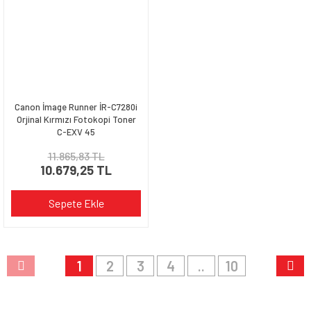
Canon İmage Runner İR-C7280i
Orjinal Kırmızı Fotokopi Toner
C-EXV 45
11.865,83 TL
10.679,25 TL
Sepete Ekle
1
2
3
4
..
10