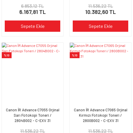
6.853,12 TL
11.536,22 TL
6.167,81 TL
10.382,60 TL
Sepete Ekle
Sepete Ekle
%10
%10
Canon İR Advance C7055 Orjinal
Canon İR Advance C7065 Orjinal
Sarı Fotokopi Toneri /
Kırmızı Fotokopi Toneri /
2804B002 - C-EXV 31
2800B002 - C-EXV 31
11.536,22 TL
11.536,22 TL