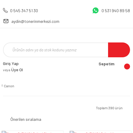
0 545 347 51 30
0 531 940 89 58
aydin@tonerinmerkezi.com
Giriş Yap
Sepetim
Üye Ol
veya
Canon
Toplam 390 ürün