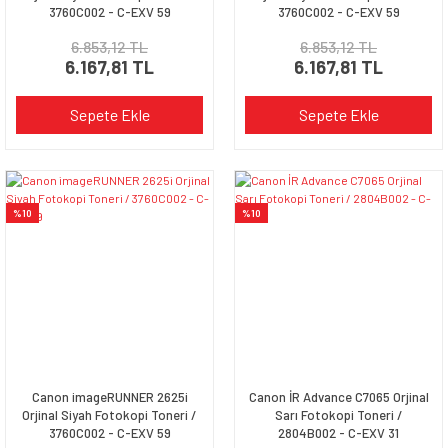
3760C002 - C-EXV 59
3760C002 - C-EXV 59
6.853,12 TL
6.853,12 TL
6.167,81 TL
6.167,81 TL
Sepete Ekle
Sepete Ekle
%10
%10
Canon imageRUNNER 2625i
Canon İR Advance C7065 Orjinal
Orjinal Siyah Fotokopi Toneri /
Sarı Fotokopi Toneri /
3760C002 - C-EXV 59
2804B002 - C-EXV 31