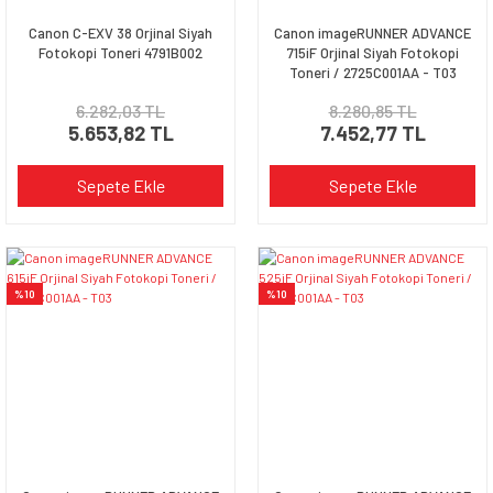
Canon C-EXV 38 Orjinal Siyah
Canon imageRUNNER ADVANCE
Fotokopi Toneri 4791B002
715iF Orjinal Siyah Fotokopi
Toneri / 2725C001AA - T03
6.282,03 TL
8.280,85 TL
5.653,82 TL
7.452,77 TL
Sepete Ekle
Sepete Ekle
%10
%10