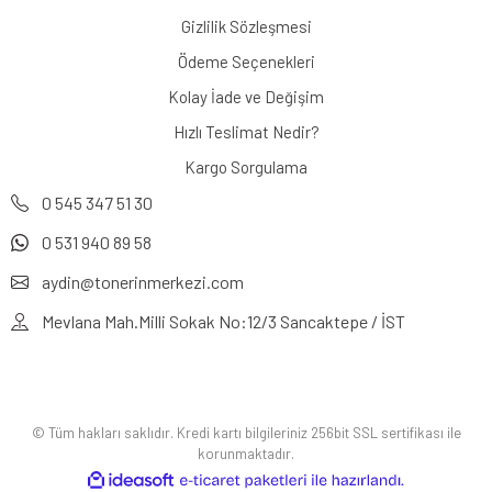
Gizlilik Sözleşmesi
Ödeme Seçenekleri
Kolay İade ve Değişim
Hızlı Teslimat Nedir?
Kargo Sorgulama
0 545 347 51 30
0 531 940 89 58
aydin@tonerinmerkezi.com
Mevlana Mah.Milli Sokak No:12/3 Sancaktepe / İST
© Tüm hakları saklıdır. Kredi kartı bilgileriniz 256bit SSL sertifikası ile
korunmaktadır.
ile
ideasoft
e-