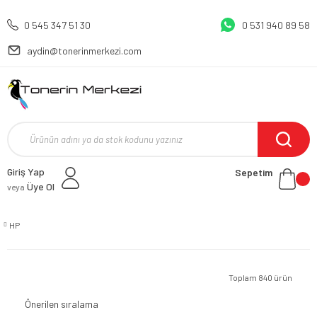
0 545 347 51 30
0 531 940 89 58
aydin@tonerinmerkezi.com
Giriş Yap
Sepetim
Üye Ol
veya
HP
Toplam 840 ürün