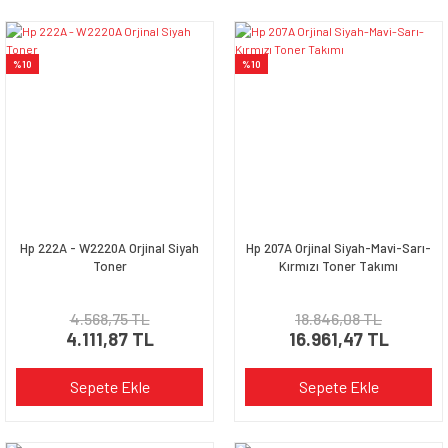
%10
%10
Hp 222A - W2220A Orjinal Siyah
Hp 207A Orjinal Siyah-Mavi-Sarı-
Toner
Kırmızı Toner Takımı
4.568,75 TL
18.846,08 TL
4.111,87 TL
16.961,47 TL
Sepete Ekle
Sepete Ekle