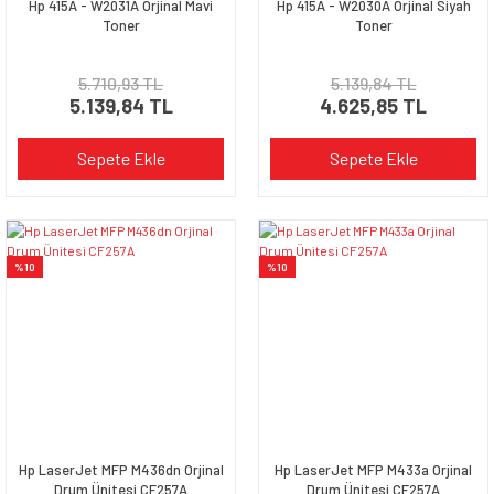
Hp 415A - W2031A Orjinal Mavi
Hp 415A - W2030A Orjinal Siyah
Toner
Toner
5.710,93 TL
5.139,84 TL
5.139,84 TL
4.625,85 TL
Sepete Ekle
Sepete Ekle
%10
%10
Hp LaserJet MFP M436dn Orjinal
Hp LaserJet MFP M433a Orjinal
Drum Ünitesi CF257A
Drum Ünitesi CF257A