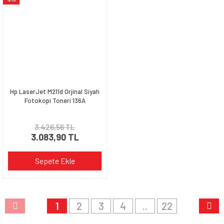
Hp LaserJet M211d Orjinal Siyah
Fotokopi Toneri 136A
3.426,56 TL
3.083,90 TL
Sepete Ekle
1
2
3
4
..
22