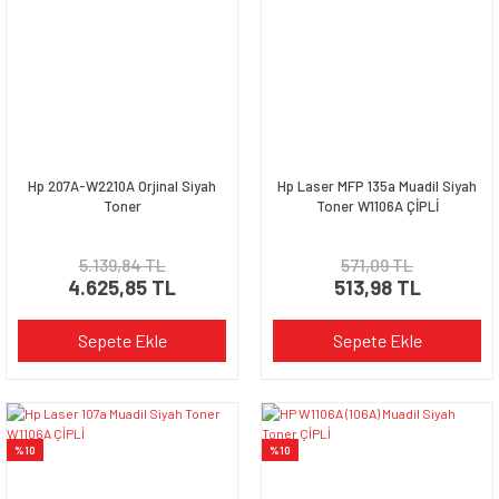
Hp 207A-W2210A Orjinal Siyah
Hp Laser MFP 135a Muadil Siyah
Toner
Toner W1106A ÇİPLİ
5.139,84 TL
571,09 TL
4.625,85 TL
513,98 TL
Sepete Ekle
Sepete Ekle
%10
%10