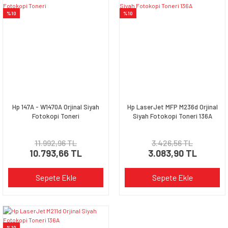
%10
%10
Hp 147A - W1470A Orjinal Siyah
Hp LaserJet MFP M236d Orjinal
Fotokopi Toneri
Siyah Fotokopi Toneri 136A
11.992,96 TL
3.426,56 TL
10.793,66 TL
3.083,90 TL
Sepete Ekle
Sepete Ekle
%10