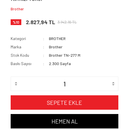
Brother
2.827,94 TL
3.142,16 TL
%10
Kategori
BROTHER
Marka
Brother
Stok Kodu
Brother TN-277 M
Baskı Sayısı
2.300 Sayfa
SEPETE EKLE
HEMEN AL