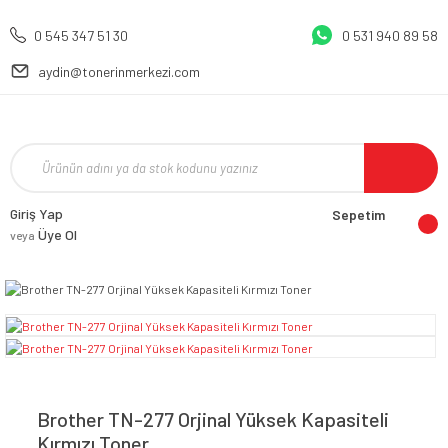
0 545 347 51 30
0 531 940 89 58
aydin@tonerinmerkezi.com
Giriş Yap
Sepetim
Üye Ol
veya
Brother TN-277 Orjinal Yüksek Kapasiteli
Kırmızı Toner