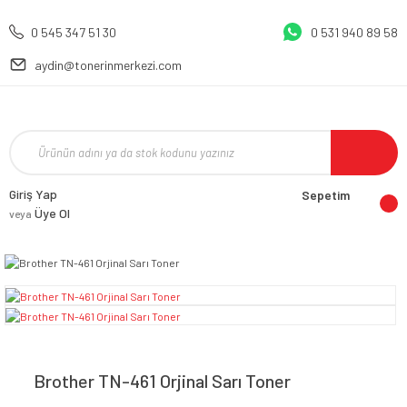
0 545 347 51 30
0 531 940 89 58
aydin@tonerinmerkezi.com
Giriş Yap
Sepetim
Üye Ol
veya
Brother TN-461 Orjinal Sarı Toner