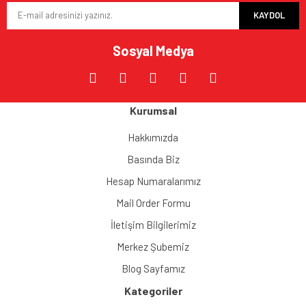
KAYDOL
Ürün fiyatı diğer sitelerden daha pahalı.
Bu ürüne benzer farklı alternatifler olmalı.
Sosyal Medya
Kurumsal
Gönder
Hakkımızda
Basında Biz
Hesap Numaralarımız
Mail Order Formu
İletişim Bilgilerimiz
Merkez Şubemiz
Blog Sayfamız
Kategoriler