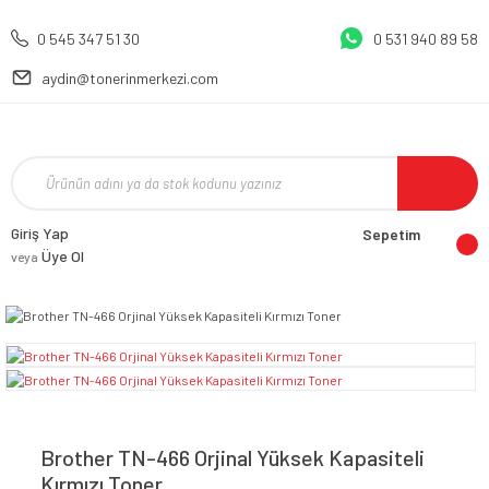
0 545 347 51 30
0 531 940 89 58
aydin@tonerinmerkezi.com
Giriş Yap
Sepetim
Üye Ol
veya
Brother TN-466 Orjinal Yüksek Kapasiteli
Kırmızı Toner