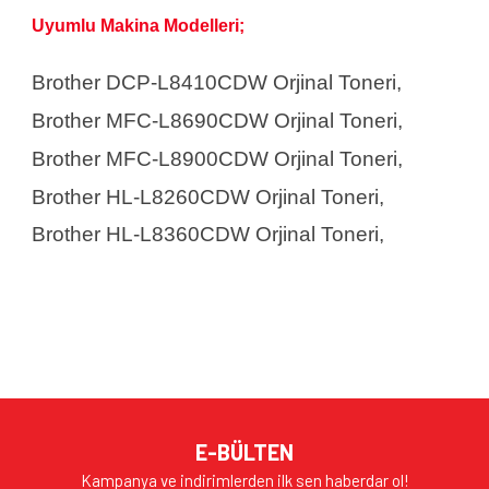
Uyumlu Makina Modelleri;
Brother DCP-L8410CDW Orjinal Toneri,
Brother MFC-L8690CDW
Orjinal Toneri
,
Brother MFC-L8900CDW
Orjinal Toneri
,
Brother HL-L8260CDW
Orjinal Toneri
,
Brother HL-L8360CDW
Orjinal Toneri,
Bu ürünün fiyat bilgisi, resim, ürün açıklamalarında ve diğer
konularda yetersiz gördüğünüz noktaları öneri formunu
Bu ürüne ilk yorumu siz yapın!
kullanarak tarafımıza iletebilirsiniz.
Görüş ve önerileriniz için teşekkür ederiz.
Yorum Yaz
Ürün resmi kalitesiz, bozuk veya görüntülenemiyor.
E-BÜLTEN
Ürün açıklamasında eksik bilgiler bulunuyor.
Kampanya ve indirimlerden ilk sen haberdar ol!