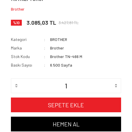
Brother
3.085,03 TL
3.427,81 TL
%10
Kategori
BROTHER
Marka
Brother
Stok Kodu
Brother TN-466 M
Baskı Sayısı
6.500 Sayfa
SEPETE EKLE
HEMEN AL