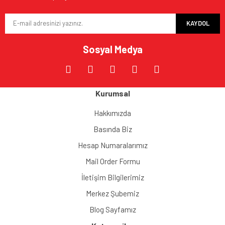
Ürün bilgilerinde hatalar bulunuyor.
KAYDOL
Ürün fiyatı diğer sitelerden daha pahalı.
Bu ürüne benzer farklı alternatifler olmalı.
Sosyal Medya
Kurumsal
Gönder
Hakkımızda
Basında Biz
Hesap Numaralarımız
Mail Order Formu
İletişim Bilgilerimiz
Merkez Şubemiz
Blog Sayfamız