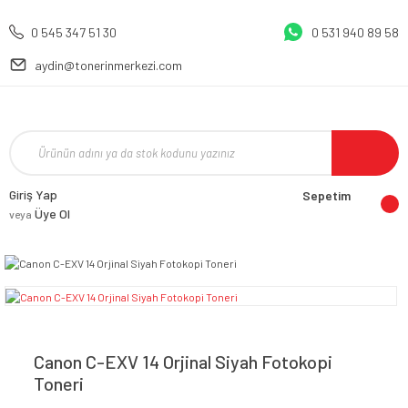
0 545 347 51 30
0 531 940 89 58
aydin@tonerinmerkezi.com
Giriş Yap
Sepetim
Üye Ol
veya
Canon C-EXV 14 Orjinal Siyah Fotokopi
Toneri