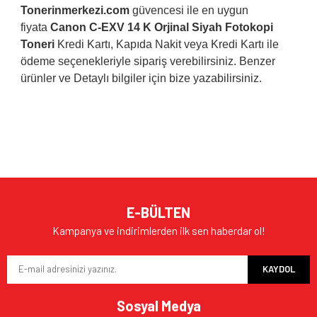
Tonerinmerkezi.com
güvencesi ile en uygun
fiyata
Canon C-EXV 14 K Orjinal Siyah
Fotokopi
Toneri
Kredi Kartı, Kapıda Nakit veya Kredi Kartı ile
ödeme seçenekleriyle sipariş verebilirsiniz. Benzer
ürünler ve Detaylı bilgiler için bize yazabilirsiniz.
Bu ürünün fiyat bilgisi, resim, ürün açıklamalarında ve diğer
konularda yetersiz gördüğünüz noktaları öneri formunu
Bu ürüne ilk yorumu siz yapın!
kullanarak tarafımıza iletebilirsiniz.
Görüş ve önerileriniz için teşekkür ederiz.
Yorum Yaz
Ürün resmi kalitesiz, bozuk veya görüntülenemiyor.
E-BÜLTEN
Ürün açıklamasında eksik bilgiler bulunuyor.
Kampanya ve indirimlerden ilk sen haberdar ol!
Ürün bilgilerinde hatalar bulunuyor.
KAYDOL
Ürün fiyatı diğer sitelerden daha pahalı.
Bu ürüne benzer farklı alternatifler olmalı.
Sosyal Medya