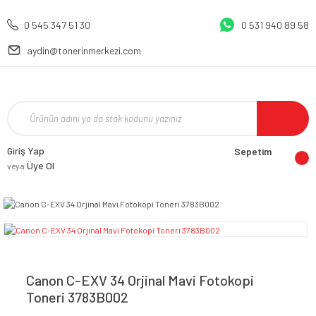
0 545 347 51 30
0 531 940 89 58
aydin@tonerinmerkezi.com
Giriş Yap
Sepetim
Üye Ol
veya
Canon C-EXV 34 Orjinal Mavi Fotokopi
Toneri 3783B002