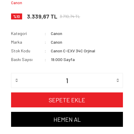
Canon
3.339,67 TL
3.710,74 TL
%10
Kategori
Canon
Marka
Canon
Stok Kodu
Canon C-EXV 34C Orjinal
Baskı Sayısı
19.000 Sayfa
SEPETE EKLE
HEMEN AL