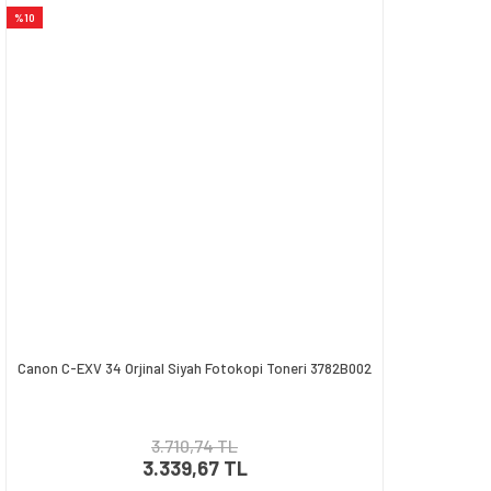
%10
Canon C-EXV 34 Orjinal Siyah Fotokopi Toneri 3782B002
3.710,74 TL
3.339,67 TL