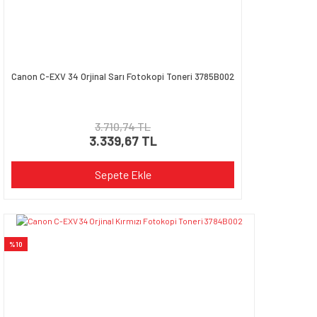
Gönder
Canon C-EXV 34 Orjinal Sarı Fotokopi Toneri 3785B002
3.710,74 TL
3.339,67 TL
Sepete Ekle
%10