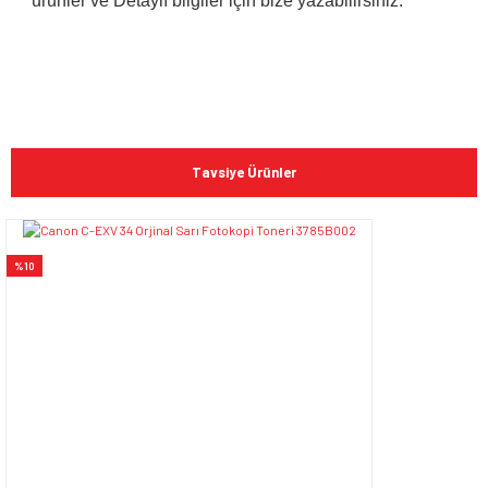
ürünler ve Detaylı bilgiler için bize yazabilirsiniz.
Bu ürünün fiyat bilgisi, resim, ürün açıklamalarında ve diğer
konularda yetersiz gördüğünüz noktaları öneri formunu
Bu ürüne ilk yorumu siz yapın!
kullanarak tarafımıza iletebilirsiniz.
Tavsiye Ürünler
Görüş ve önerileriniz için teşekkür ederiz.
Yorum Yaz
Ürün resmi kalitesiz, bozuk veya görüntülenemiyor.
%10
Ürün açıklamasında eksik bilgiler bulunuyor.
Ürün bilgilerinde hatalar bulunuyor.
Ürün fiyatı diğer sitelerden daha pahalı.
Bu ürüne benzer farklı alternatifler olmalı.