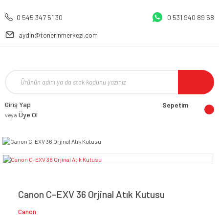
0 545 347 51 30
0 531 940 89 58
aydin@tonerinmerkezi.com
Giriş Yap
Sepetim
Üye Ol
veya
Canon C-EXV 36 Orjinal Atık Kutusu
Canon