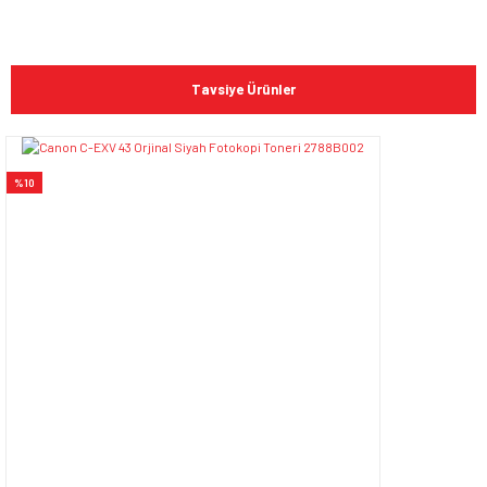
Bu ürünün fiyat bilgisi, resim, ürün açıklamalarında ve diğer
konularda yetersiz gördüğünüz noktaları öneri formunu
Bu ürüne ilk yorumu siz yapın!
kullanarak tarafımıza iletebilirsiniz.
Tavsiye Ürünler
Görüş ve önerileriniz için teşekkür ederiz.
Yorum Yaz
Ürün resmi kalitesiz, bozuk veya görüntülenemiyor.
%10
Ürün açıklamasında eksik bilgiler bulunuyor.
Ürün bilgilerinde hatalar bulunuyor.
Ürün fiyatı diğer sitelerden daha pahalı.
Bu ürüne benzer farklı alternatifler olmalı.
Gönder