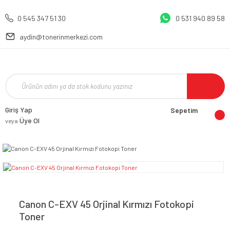
0 545 347 51 30
0 531 940 89 58
aydin@tonerinmerkezi.com
Giriş Yap
Sepetim
Üye Ol
veya
Canon C-EXV 45 Orjinal Kırmızı Fotokopi
Toner