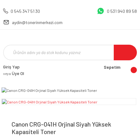
0 545 347 51 30
0 531 940 89 58
aydin@tonerinmerkezi.com
Giriş Yap
Sepetim
Üye Ol
veya
Canon CRG-041H Orjinal Siyah Yüksek
Kapasiteli Toner