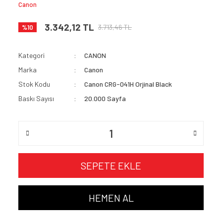
Canon
3.342,12 TL
3.713,46 TL
%10
Kategori
CANON
Marka
Canon
Stok Kodu
Canon CRG-041H Orjinal Black
Baskı Sayısı
20.000 Sayfa
SEPETE EKLE
HEMEN AL