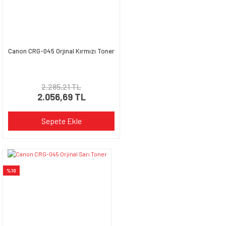
Bu ürüne benzer farklı alternatifler olmalı.
Canon CRG-045 Orjinal Kırmızı Toner
Gönder
2.285,21 TL
2.056,69 TL
Sepete Ekle
%10