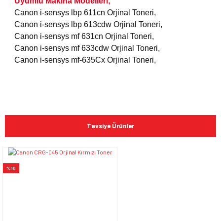
Uyumlu Makina Modelleri;
Canon i-sensys lbp 611cn Orjinal Toneri,
Canon i-sensys
lbp 613cdw
Orjinal Toneri,
Canon i-sensys
mf 631cn
Orjinal Toneri,
Canon i-sensys
mf 633cdw
Orjinal Toneri,
Canon i-sensys
mf-635Cx
Orjinal Toneri,
Bu ürünün fiyat bilgisi, resim, ürün açıklamalarında ve diğer
konularda yetersiz gördüğünüz noktaları öneri formunu
Bu ürüne ilk yorumu siz yapın!
kullanarak tarafımıza iletebilirsiniz.
Tavsiye Ürünler
Görüş ve önerileriniz için teşekkür ederiz.
Yorum Yaz
Ürün resmi kalitesiz, bozuk veya görüntülenemiyor.
%10
Ürün açıklamasında eksik bilgiler bulunuyor.
Ürün bilgilerinde hatalar bulunuyor.
Ürün fiyatı diğer sitelerden daha pahalı.