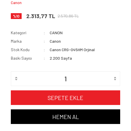
Canon
2.313,77 TL
2.570,86 TL
%10
Kategori
CANON
Marka
Canon
Stok Kodu
Canon CRG-045HM Orjinal
Baskı Sayısı
2.200 Sayfa
SEPETE EKLE
HEMEN AL