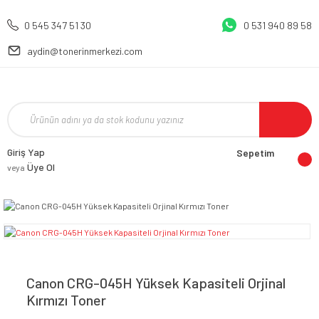
0 545 347 51 30
0 531 940 89 58
aydin@tonerinmerkezi.com
Giriş Yap
Sepetim
Üye Ol
veya
Canon CRG-045H Yüksek Kapasiteli Orjinal
Kırmızı Toner