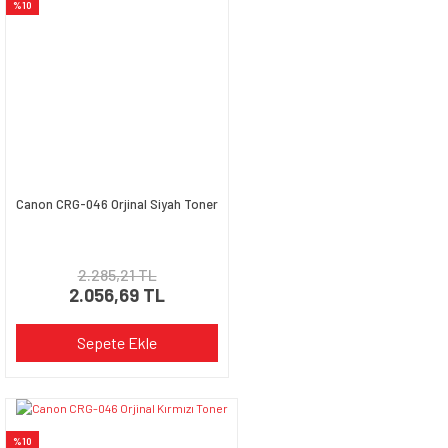
%10
Ürün açıklamasında eksik bilgiler bulunuyor.
Ürün bilgilerinde hatalar bulunuyor.
Ürün fiyatı diğer sitelerden daha pahalı.
Bu ürüne benzer farklı alternatifler olmalı.
Canon CRG-046 Orjinal Siyah Toner
Gönder
2.285,21 TL
2.056,69 TL
Sepete Ekle
%10