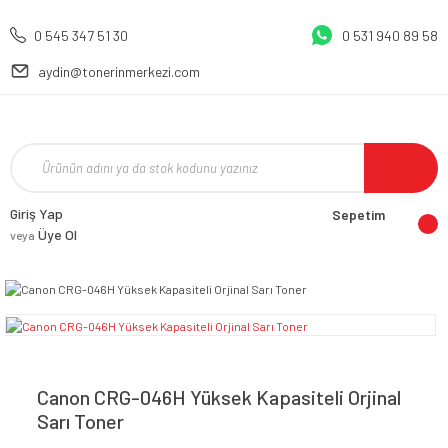
0 545 347 51 30
0 531 940 89 58
aydin@tonerinmerkezi.com
Giriş Yap
Sepetim
Üye Ol
veya
Canon CRG-046H Yüksek Kapasiteli Orjinal
Sarı Toner