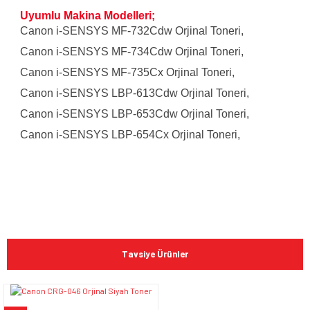
Uyumlu Makina Modelleri;
Canon i-SENSYS MF-732Cdw Orjinal Toneri,
Canon i-SENSYS MF-734Cdw Orjinal Toneri,
Canon i-SENSYS MF-735Cx Orjinal Toneri,
Canon i-SENSYS LBP-613Cdw Orjinal Toneri,
Canon i-SENSYS LBP-653Cdw Orjinal Toneri,
Canon i-SENSYS LBP-654Cx Orjinal Toneri,
Bu ürünün fiyat bilgisi, resim, ürün açıklamalarında ve diğer
konularda yetersiz gördüğünüz noktaları öneri formunu
Bu ürüne ilk yorumu siz yapın!
kullanarak tarafımıza iletebilirsiniz.
Tavsiye Ürünler
Görüş ve önerileriniz için teşekkür ederiz.
Yorum Yaz
Ürün resmi kalitesiz, bozuk veya görüntülenemiyor.