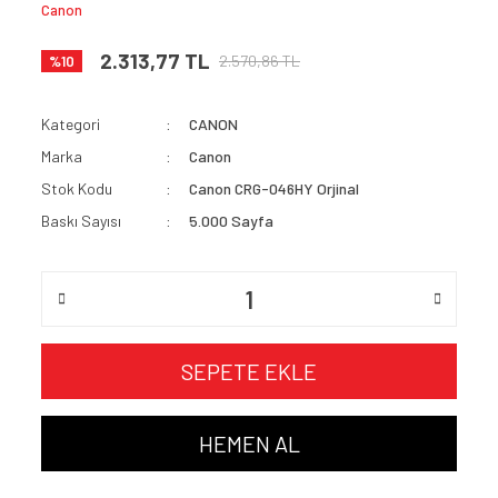
Canon
2.313,77 TL
2.570,86 TL
%10
Kategori
CANON
Marka
Canon
Stok Kodu
Canon CRG-046HY Orjinal
Baskı Sayısı
5.000 Sayfa
SEPETE EKLE
HEMEN AL