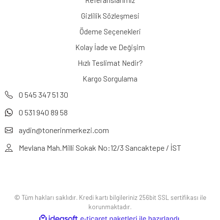
Gizlilik Sözleşmesi
Ödeme Seçenekleri
Kolay İade ve Değişim
Hızlı Teslimat Nedir?
Kargo Sorgulama
0 545 347 51 30
0 531 940 89 58
aydin@tonerinmerkezi.com
Mevlana Mah.Milli Sokak No:12/3 Sancaktepe / İST
© Tüm hakları saklıdır. Kredi kartı bilgileriniz 256bit SSL sertifikası ile
korunmaktadır.
ile
ideasoft
e-