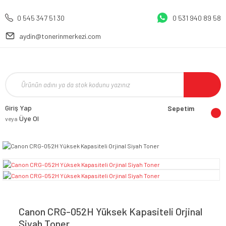
0 545 347 51 30
0 531 940 89 58
aydin@tonerinmerkezi.com
Giriş Yap
Sepetim
Üye Ol
veya
Canon CRG-052H Yüksek Kapasiteli Orjinal
Siyah Toner