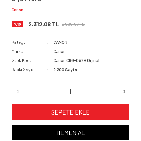
Canon
2.312,08 TL
2.568,97 TL
%10
Kategori
CANON
Marka
Canon
Stok Kodu
Canon CRG-052H Orjinal
Baskı Sayısı
9.200 Sayfa
SEPETE EKLE
HEMEN AL