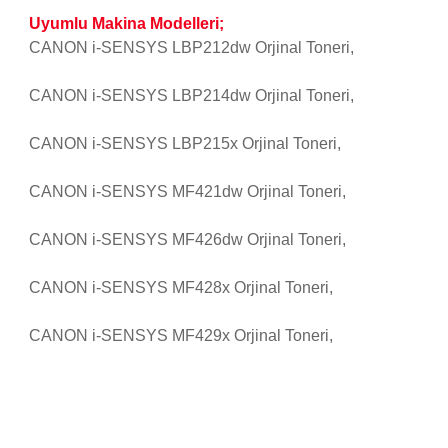
Uyumlu Makina Modelleri;
CANON i-SENSYS LBP212dw
Orjinal
Toneri,
CANON i-SENSYS LBP214dw
Orjinal
Toneri,
CANON i-SENSYS LBP215x
Orjinal
Toneri,
CANON i-SENSYS
MF421dw
Orjinal
Toneri,
CANON i-SENSYS MF426dw Orjinal Toneri,
CANON i-SENSYS MF428x
Orjinal
Toneri,
CANON i-SENSYS MF429x
Orjinal
Toneri,
Bu ürünün fiyat bilgisi, resim, ürün açıklamalarında ve diğer
konularda yetersiz gördüğünüz noktaları öneri formunu
Bu ürüne ilk yorumu siz yapın!
kullanarak tarafımıza iletebilirsiniz.