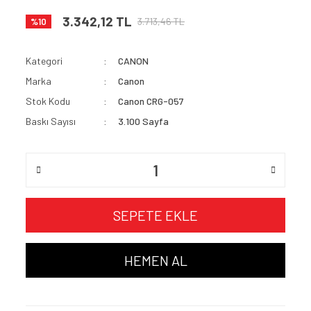
3.342,12 TL
3.713,46 TL
%10
Kategori
CANON
Marka
Canon
Stok Kodu
Canon CRG-057
Baskı Sayısı
3.100 Sayfa
SEPETE EKLE
HEMEN AL