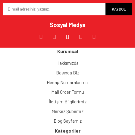
Ürün bilgilerinde hatalar bulunuyor.
KAYDOL
Ürün fiyatı diğer sitelerden daha pahalı.
Bu ürüne benzer farklı alternatifler olmalı.
Sosyal Medya
Kurumsal
Gönder
Hakkımızda
Basında Biz
Hesap Numaralarımız
Mail Order Formu
İletişim Bilgilerimiz
Merkez Şubemiz
Blog Sayfamız
Kategoriler