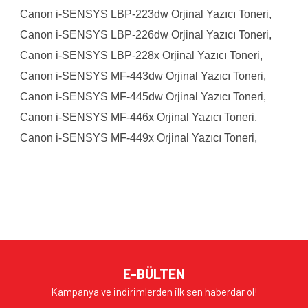
Canon i-SENSYS LBP-223dw Orjinal Yazıcı Toneri,
Canon i-SENSYS LBP-226dw Orjinal
Yazıcı
Toneri,
Canon i-SENSYS LBP-228x Orjinal
Yazıcı
Toneri,
Canon i-SENSYS MF-443dw Orjinal
Yazıcı
Toneri,
Canon i-SENSYS MF-445dw Orjinal
Yazıcı
Toneri,
Canon i-SENSYS MF-446x Orjinal
Yazıcı
Toneri,
Canon i-SENSYS MF-449x Orjinal
Yazıcı
Toneri,
Bu ürünün fiyat bilgisi, resim, ürün açıklamalarında ve diğer
konularda yetersiz gördüğünüz noktaları öneri formunu
Bu ürüne ilk yorumu siz yapın!
kullanarak tarafımıza iletebilirsiniz.
Görüş ve önerileriniz için teşekkür ederiz.
Yorum Yaz
Ürün resmi kalitesiz, bozuk veya görüntülenemiyor.
E-BÜLTEN
Ürün açıklamasında eksik bilgiler bulunuyor.
Kampanya ve indirimlerden ilk sen haberdar ol!