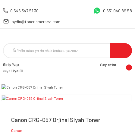
0 545 347 51 30
0 531 940 89 58
aydin@tonerinmerkezi.com
Giriş Yap
Sepetim
Üye Ol
veya
Canon CRG-057 Orjinal Siyah Toner
Canon