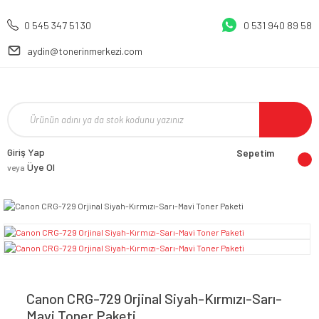
0 545 347 51 30
0 531 940 89 58
aydin@tonerinmerkezi.com
Giriş Yap
Sepetim
Üye Ol
veya
Canon CRG-729 Orjinal Siyah-Kırmızı-Sarı-
Mavi Toner Paketi