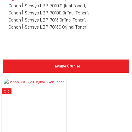
Canon İ-Sensys LBP-7010 Orjinal Toneri,
Canon İ-Sensys LBP-7010C Orjinal Toneri,
Canon İ-Sensys LBP-7018 Orjinal Toneri,
Canon İ-Sensys LBP-7018C Orjinal Toneri,
Bu ürünün fiyat bilgisi, resim, ürün açıklamalarında ve diğer
konularda yetersiz gördüğünüz noktaları öneri formunu
Bu ürüne ilk yorumu siz yapın!
kullanarak tarafımıza iletebilirsiniz.
Tavsiye Ürünler
Görüş ve önerileriniz için teşekkür ederiz.
Yorum Yaz
Ürün resmi kalitesiz, bozuk veya görüntülenemiyor.
%10
Ürün açıklamasında eksik bilgiler bulunuyor.
Ürün bilgilerinde hatalar bulunuyor.
Ürün fiyatı diğer sitelerden daha pahalı.
Bu ürüne benzer farklı alternatifler olmalı.