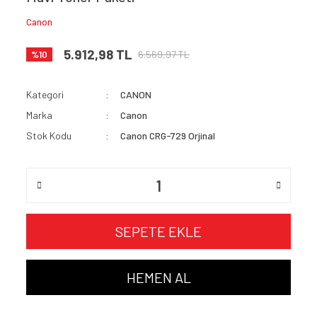
Canon
5.912,98 TL
6.569,97 TL
%10
Kategori
CANON
Marka
Canon
Stok Kodu
Canon CRG-729 Orjinal
SEPETE EKLE
HEMEN AL