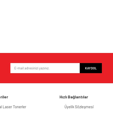
e diğer konularda yetersiz gördüğünüz noktaları öneri formunu kullanarak tarafımı
Bu ürüne ilk yorumu siz yapın!
iyor.
Yorum Yaz
KAYDOL
riler
Hızlı Bağlantılar
al Laser Tonerler
Üyelik Sözleşmesi