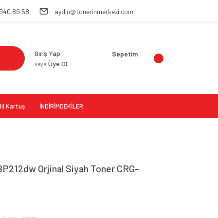
 940 89 58
aydin@tonerinmerkezi.com
Giriş Yap
Sepetim
Üye Ol
veya
il Kartuş
İNDİRİMDEKİLER
212dw Orjinal Siyah Toner CRG-