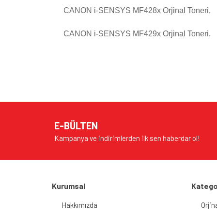
CANON i-SENSYS MF428x
Orjinal
Toneri,
CANON i-SENSYS MF429x
Orjinal
Toneri,
Bu ürünün fiyat bilgisi, resim, ürün açıklamalarında v
Görüş ve önerileriniz için teşekkür ederiz.
Ürün resmi kalitesiz, bozuk veya görüntülenem
Ürün açıklamasında eksik bilgiler bulunuyor.
E-BÜLTEN
Ürün bilgilerinde hatalar bulunuyor.
Kampanya ve indirimlerden ilk sen haberdar ol!
Ürün fiyatı diğer sitelerden daha pahalı.
Bu ürüne benzer farklı alternatifler olmalı.
Kurumsal
Katego
Hakkımızda
Orjin