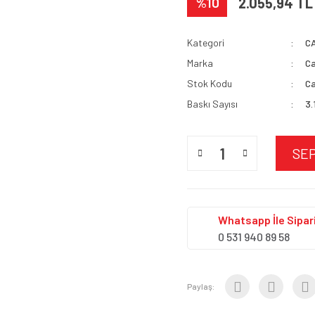
%10
2.055,94 TL
Kategori
C
Marka
C
Stok Kodu
Ca
Baskı Sayısı
3.
SE
Whatsapp İle Sipari
0 531 940 89 58
Paylaş: