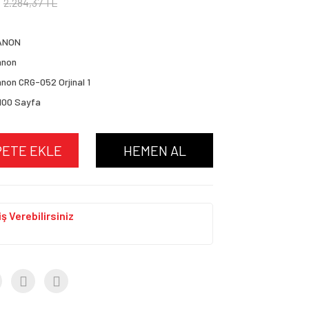
2.284,37 TL
ANON
anon
non CRG-052 Orjinal 1
100 Sayfa
PETE EKLE
HEMEN AL
ş Verebilirsiniz