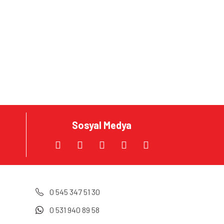
za iletebilirsiniz.
Sosyal Medya
0 545 347 51 30
0 531 940 89 58