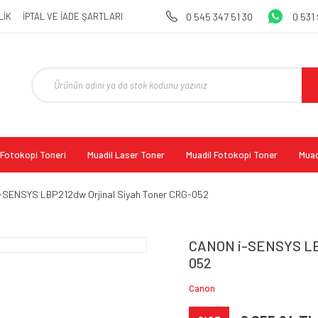
LİK
İPTAL VE İADE ŞARTLARI
0 545 347 51 30
0 531
l Fotokopi Toneri
Muadil Laser Toner
Muadil Fotokopi Toner
Muad
-SENSYS LBP212dw Orjinal Siyah Toner CRG-052
CANON i-SENSYS LBP
052
Canon