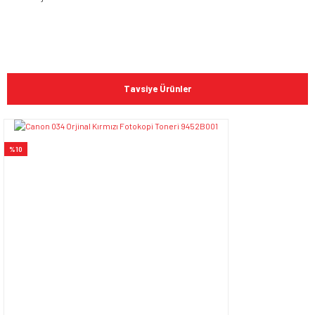
Bu ürünün fiyat bilgisi, resim, ürün açıklamalarında ve diğer
konularda yetersiz gördüğünüz noktaları öneri formunu
Bu ürüne ilk yorumu siz yapın!
kullanarak tarafımıza iletebilirsiniz.
Tavsiye Ürünler
Görüş ve önerileriniz için teşekkür ederiz.
Yorum Yaz
Ürün resmi kalitesiz, bozuk veya görüntülenemiyor.
%10
Ürün açıklamasında eksik bilgiler bulunuyor.
Ürün bilgilerinde hatalar bulunuyor.
Ürün fiyatı diğer sitelerden daha pahalı.
Bu ürüne benzer farklı alternatifler olmalı.