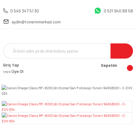
0 545 347 51 30
0 531 940 89 58
aydin@tonerinmerkezi.com
Giriş Yap
Sepetim
Üye Ol
veya