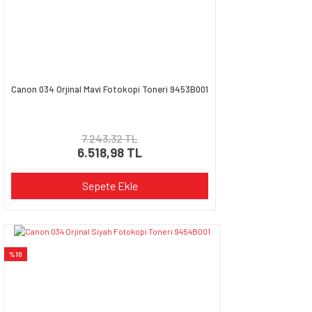
Canon 034 Orjinal Mavi Fotokopi Toneri 9453B001
7.243,32 TL
6.518,98 TL
Sepete Ekle
%10