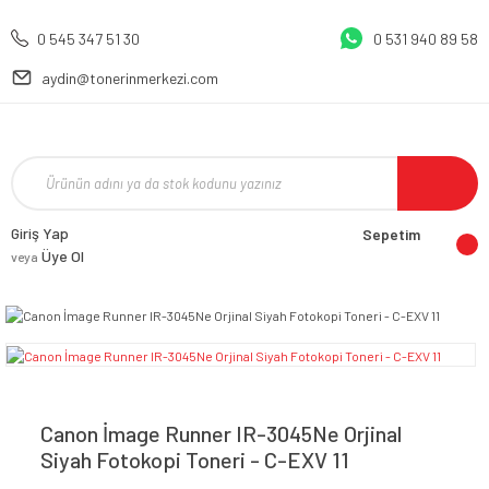
0 545 347 51 30
0 531 940 89 58
aydin@tonerinmerkezi.com
Giriş Yap
Sepetim
Üye Ol
veya
Canon İmage Runner IR-3045Ne Orjinal
Siyah Fotokopi Toneri - C-EXV 11