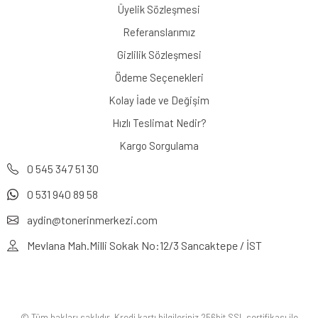
Üyelik Sözleşmesi
Referanslarımız
Gizlilik Sözleşmesi
Ödeme Seçenekleri
Kolay İade ve Değişim
Hızlı Teslimat Nedir?
Kargo Sorgulama
0 545 347 51 30
0 531 940 89 58
aydin@tonerinmerkezi.com
Mevlana Mah.Milli Sokak No:12/3 Sancaktepe / İST
© Tüm hakları saklıdır. Kredi kartı bilgileriniz 256bit SSL sertifikası ile