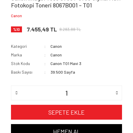
Fotokopi Toneri 8067B001 - T01
Canon
7.455,49 TL
8.283,88 TL
%10
Kategori
Canon
Marka
Canon
Stok Kodu
Canon T01 Mavi 3
Baskı Sayısı
39.500 Sayfa
SEPETE EKLE
HEMEN AL