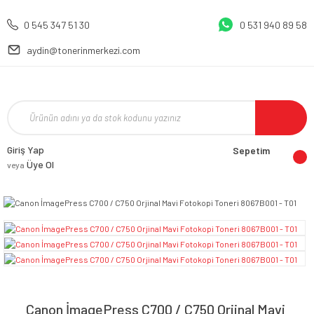
0 545 347 51 30
0 531 940 89 58
aydin@tonerinmerkezi.com
Giriş Yap
Sepetim
Üye Ol
veya
Canon İmagePress C700 / C750 Orjinal Mavi