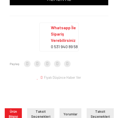
Whatsapp İle
Sipariş
Verebilirsiniz
0 531 940 89 58
Paylaş:
Fiyatı Düşünce Haber Ver
Ürün
Taksit
Taksit
Yorumlar
Bilgisi
Seçenekleri
Seçenekleri