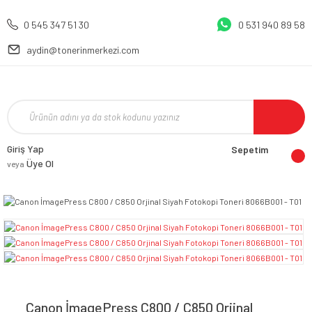
0 545 347 51 30
0 531 940 89 58
aydin@tonerinmerkezi.com
Giriş Yap
Sepetim
Üye Ol
veya
Canon İmagePress C800 / C850 Orjinal