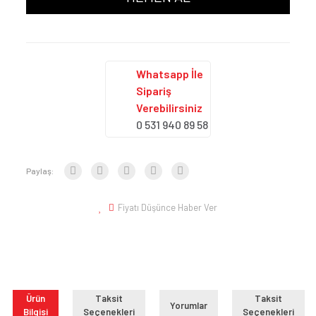
Whatsapp İle
Sipariş
Verebilirsiniz
0 531 940 89 58
Paylaş:
Fiyatı Düşünce Haber Ver
Ürün
Taksit
Taksit
Yorumlar
Bilgisi
Seçenekleri
Seçenekleri