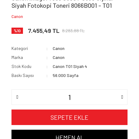
Siyah Fotokopi Toneri 8066B001 - T01
Canon
7.455,49 TL
8.283,88 TL
%10
Kategori
Canon
Marka
Canon
Stok Kodu
Canon T01 Siyah 4
Baskı Sayısı
56.000 Sayfa
SEPETE EKLE
HEMEN AL