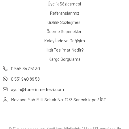
Üyelik Sözleşmesi
Referanslarımız
Gizlilik Sözleşmesi
Ödeme Seçenekleri
Kolay İade ve Değişim
Hızlı Teslimat Nedir?
Kargo Sorgulama
0 545 347 51 30
0 531 940 89 58
aydin@tonerinmerkezi.com
Mevlana Mah.Milli Sokak No:12/3 Sancaktepe / İST
© Tüm hakları saklıdır. Kredi kartı bilgileriniz 256bit SSL sertifikası ile