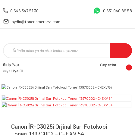
0 545 347 51 30
0 531 940 89 58
aydin@tonerinmerkezi.com
Giriş Yap
Sepetim
Üye Ol
veya
Canon İR-C3025i Orjinal Sarı Fotokopi
Toneri 1397C002 - C-EXV 54