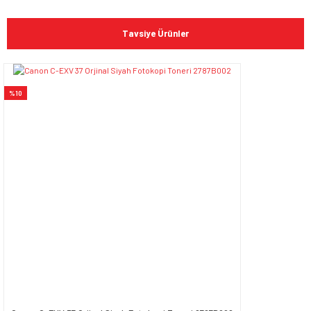
Bu ürünün fiyat bilgisi, resim, ürün açıklamalarında ve diğer
konularda yetersiz gördüğünüz noktaları öneri formunu
Bu ürüne ilk yorumu siz yapın!
kullanarak tarafımıza iletebilirsiniz.
Tavsiye Ürünler
Görüş ve önerileriniz için teşekkür ederiz.
Yorum Yaz
Ürün resmi kalitesiz, bozuk veya görüntülenemiyor.
%10
Ürün açıklamasında eksik bilgiler bulunuyor.
Ürün bilgilerinde hatalar bulunuyor.
Ürün fiyatı diğer sitelerden daha pahalı.
Bu ürüne benzer farklı alternatifler olmalı.
Gönder