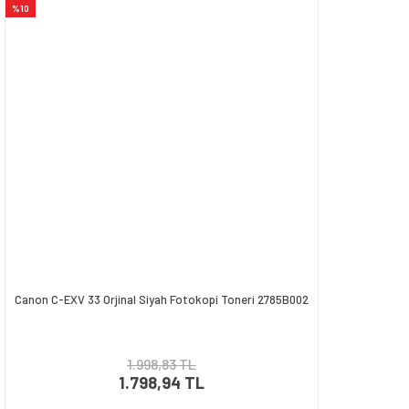
%10
Canon C-EXV 33 Orjinal Siyah Fotokopi Toneri 2785B002
1.998,83 TL
1.798,94 TL