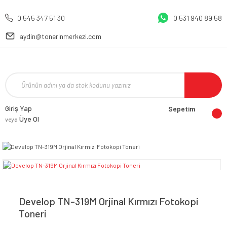
0 545 347 51 30
0 531 940 89 58
aydin@tonerinmerkezi.com
Giriş Yap
Sepetim
Üye Ol
veya
Develop TN-319M Orjinal Kırmızı Fotokopi
Toneri