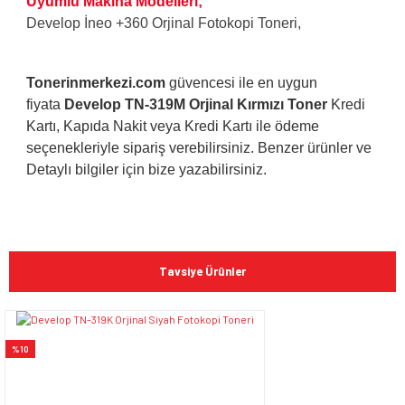
Uyumlu Makina Modelleri;
Develop İneo +360 Orjinal Fotokopi Toneri,
Tonerinmerkezi.com
güvencesi ile en uygun
fiyata
Develop TN-319M Orjinal Kırmızı Toner
Kredi
Kartı, Kapıda Nakit veya Kredi Kartı ile ödeme
seçenekleriyle sipariş verebilirsiniz. Benzer ürünler ve
Detaylı bilgiler için bize yazabilirsiniz.
Bu ürünün fiyat bilgisi, resim, ürün açıklamalarında ve diğer
konularda yetersiz gördüğünüz noktaları öneri formunu
Bu ürüne ilk yorumu siz yapın!
kullanarak tarafımıza iletebilirsiniz.
Tavsiye Ürünler
Görüş ve önerileriniz için teşekkür ederiz.
Yorum Yaz
Ürün resmi kalitesiz, bozuk veya görüntülenemiyor.
%10
Ürün açıklamasında eksik bilgiler bulunuyor.
Ürün bilgilerinde hatalar bulunuyor.