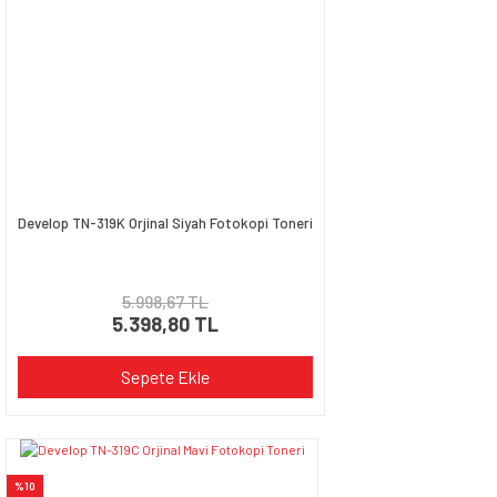
Ürün fiyatı diğer sitelerden daha pahalı.
Bu ürüne benzer farklı alternatifler olmalı.
Gönder
Develop TN-319K Orjinal Siyah Fotokopi Toneri
5.998,67 TL
5.398,80 TL
Sepete Ekle
%10