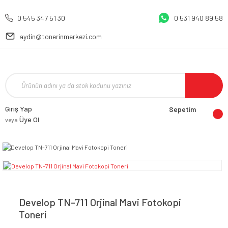
0 545 347 51 30
0 531 940 89 58
aydin@tonerinmerkezi.com
Giriş Yap
Sepetim
Üye Ol
veya
Develop TN-711 Orjinal Mavi Fotokopi
Toneri