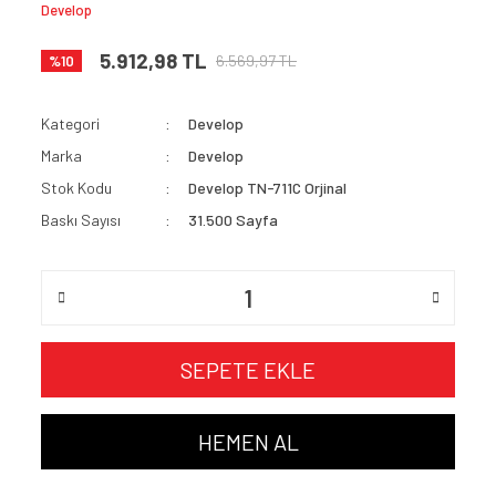
Develop
5.912,98 TL
6.569,97 TL
%10
Kategori
Develop
Marka
Develop
Stok Kodu
Develop TN-711C Orjinal
Baskı Sayısı
31.500 Sayfa
SEPETE EKLE
HEMEN AL