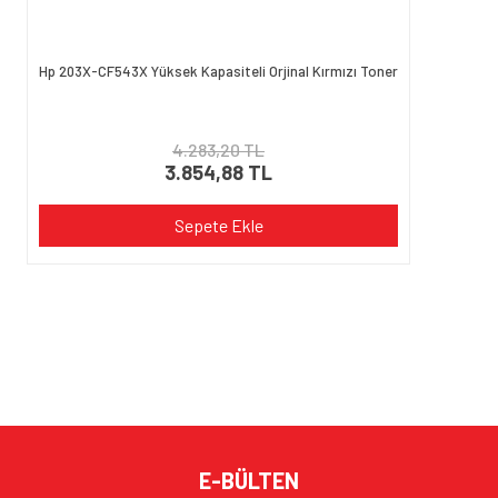
Hp 203X-CF543X Yüksek Kapasiteli Orjinal Kırmızı Toner
4.283,20 TL
3.854,88 TL
Sepete Ekle
E-BÜLTEN