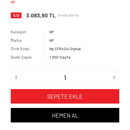
HP
3.083,90 TL
3.426,56 TL
%10
Kategori
HP
Marka
HP
Stok Kodu
Hp CF542A Orjinal
Baskı Sayısı
1.300 Sayfa
SEPETE EKLE
HEMEN AL