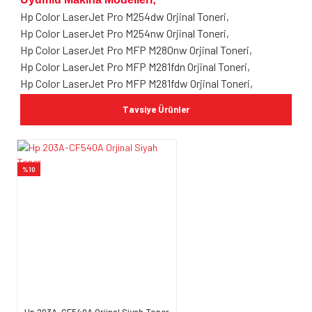
Hp Color LaserJet Pro M254dw Orjinal Toneri,
Hp Color LaserJet Pro M254nw Orjinal Toneri,
Hp Color LaserJet Pro MFP M280nw Orjinal Toneri,
Hp Color LaserJet Pro MFP M281fdn Orjinal Toneri,
Hp Color LaserJet Pro MFP M281fdw Orjinal Toneri,
Tavsiye Ürünler
Bu ürünün fiyat bilgisi, resim, ürün açıklamalarında ve
diğer konularda yetersiz gördüğünüz noktaları öneri
Bu ürüne ilk yorumu siz yapın!
formunu kullanarak tarafımıza iletebilirsiniz.
Görüş ve önerileriniz için teşekkür ederiz.
%10
Yorum Yaz
Ürün resmi kalitesiz, bozuk veya
görüntülenemiyor.
Ürün açıklamasında eksik bilgiler bulunuyor.
Ürün bilgilerinde hatalar bulunuyor.
Ürün fiyatı diğer sitelerden daha pahalı.
Bu ürüne benzer farklı alternatifler olmalı.
Hp 203A-CF540A Orjinal Siyah Toner