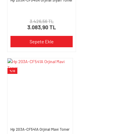
3.426,56 TL
3.083,90 TL
Gönder
Sepete Ekle
%10
Hp 203A-CF541A Orjinal Mavi Toner