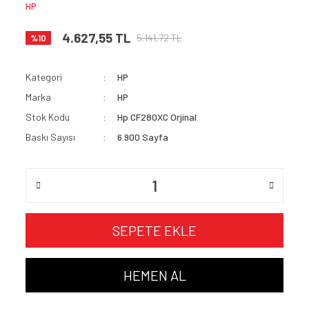
HP
4.627,55 TL
5.141,72 TL
%10
Kategori
HP
Marka
HP
Stok Kodu
Hp CF280XC Orjinal
Baskı Sayısı
6.900 Sayfa
SEPETE EKLE
HEMEN AL