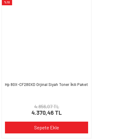
%10
Hp 80X-CF280XD Orjinal Siyah Toner İkili Paket
4.856,07 TL
4.370,46 TL
Sepete Ekle