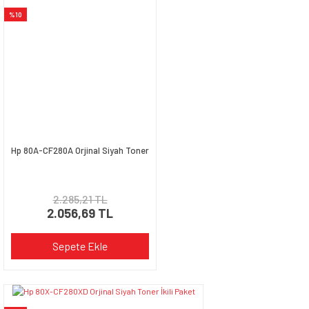
Ürün resmi kalitesiz, bozuk veya görüntülenemiyor.
%10
Ürün açıklamasında eksik bilgiler bulunuyor.
Ürün bilgilerinde hatalar bulunuyor.
Ürün fiyatı diğer sitelerden daha pahalı.
Bu ürüne benzer farklı alternatifler olmalı.
Hp 80A-CF280A Orjinal Siyah Toner
Gönder
2.285,21 TL
2.056,69 TL
Sepete Ekle