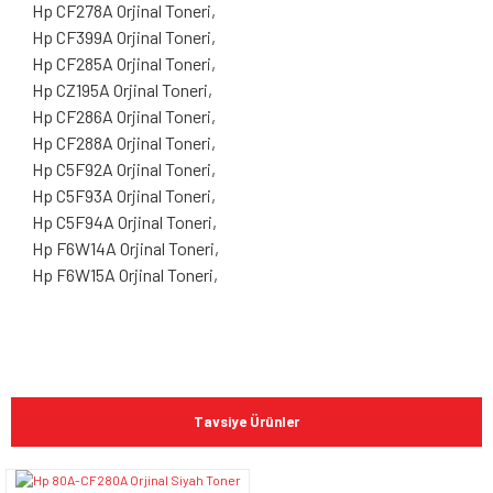
Hp CF278A Orjinal Toneri,
Hp CF399A Orjinal Toneri,
Hp CF285A Orjinal Toneri,
Hp CZ195A Orjinal Toneri,
Hp CF286A Orjinal Toneri,
Hp CF288A Orjinal Toneri,
Hp C5F92A Orjinal Toneri,
Hp C5F93A Orjinal Toneri,
Hp C5F94A Orjinal Toneri,
Hp F6W14A Orjinal Toneri,
Hp F6W15A Orjinal Toneri,
Bu ürünün fiyat bilgisi, resim, ürün açıklamalarında ve diğer
konularda yetersiz gördüğünüz noktaları öneri formunu
Bu ürüne ilk yorumu siz yapın!
kullanarak tarafımıza iletebilirsiniz.
Tavsiye Ürünler
Görüş ve önerileriniz için teşekkür ederiz.
Yorum Yaz