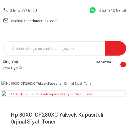
0 545 347 51 30
0 531 940 89 58
aydin@tonerinmerkezi.com
Giriş Yap
Sepetim
Üye Ol
veya
Hp 80XC-CF280XC Yüksek Kapasiteli
Orjinal Siyah Toner