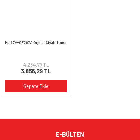
Ürün fiyatı diğer sitelerden daha pahalı.
Bu ürüne benzer farklı alternatifler olmalı.
Hp 87A-CF287A Orjinal Siyah Toner
Gönder
4.284,77 TL
3.856,29 TL
Sepete Ekle
E-BÜLTEN