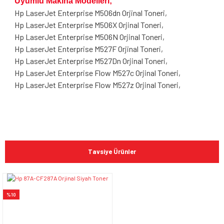
Uyumlu Makina Modelleri;
Hp LaserJet Enterprise M506dn Orjinal Toneri,
Hp LaserJet Enterprise M506X Orjinal Toneri,
Hp LaserJet Enterprise M506N Orjinal Toneri,
Hp LaserJet Enterprise M527F Orjinal Toneri,
Hp LaserJet Enterprise M527Dn Orjinal Toneri,
Hp LaserJet Enterprise Flow M527c Orjinal Toneri,
Hp LaserJet Enterprise Flow M527z Orjinal Toneri,
Bu ürünün fiyat bilgisi, resim, ürün açıklamalarında ve diğer
konularda yetersiz gördüğünüz noktaları öneri formunu
Bu ürüne ilk yorumu siz yapın!
kullanarak tarafımıza iletebilirsiniz.
Tavsiye Ürünler
Görüş ve önerileriniz için teşekkür ederiz.
Yorum Yaz
Ürün resmi kalitesiz, bozuk veya görüntülenemiyor.
%10
Ürün açıklamasında eksik bilgiler bulunuyor.
Ürün bilgilerinde hatalar bulunuyor.