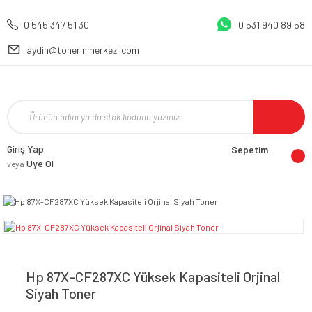
0 545 347 51 30
0 531 940 89 58
aydin@tonerinmerkezi.com
Giriş Yap
Sepetim
Üye Ol
veya
Hp 87X-CF287XC Yüksek Kapasiteli Orjinal
Siyah Toner