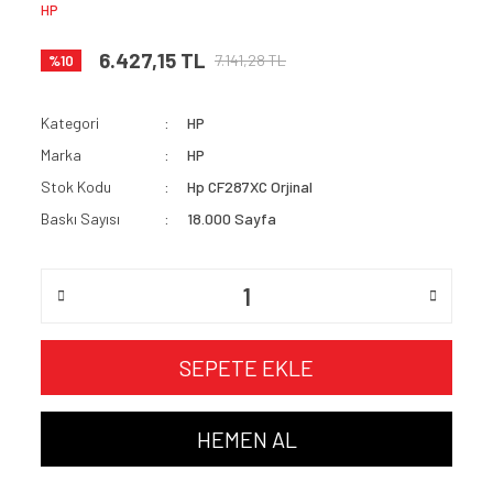
HP
6.427,15 TL
7.141,28 TL
%10
Kategori
HP
Marka
HP
Stok Kodu
Hp CF287XC Orjinal
Baskı Sayısı
18.000 Sayfa
SEPETE EKLE
HEMEN AL