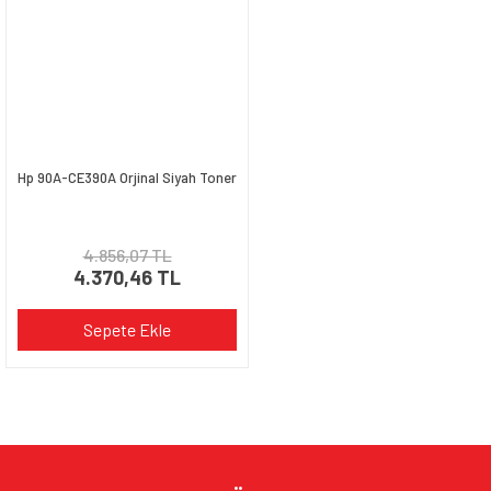
Ürün bilgilerinde hatalar bulunuyor.
Ürün fiyatı diğer sitelerden daha pahalı.
Bu ürüne benzer farklı alternatifler olmalı.
Hp 90A-CE390A Orjinal Siyah Toner
Gönder
4.856,07 TL
4.370,46 TL
Sepete Ekle