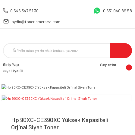
0 545 347 51 30
0 531 940 89 58
aydin@tonerinmerkezi.com
Giriş Yap
Sepetim
Üye Ol
veya
Hp 90XC-CE390XC Yüksek Kapasiteli
Orjinal Siyah Toner