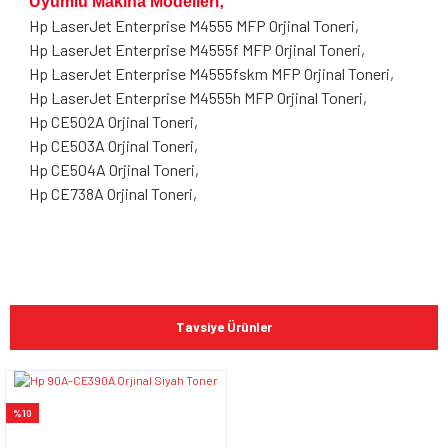
Uyumlu Makina Modelleri;
Hp LaserJet Enterprise M4555 MFP Orjinal Toneri,
Hp LaserJet Enterprise M4555f MFP Orjinal Toneri,
Hp LaserJet Enterprise M4555fskm MFP Orjinal Toneri,
Hp LaserJet Enterprise M4555h MFP Orjinal Toneri,
Hp CE502A Orjinal Toneri,
Hp CE503A Orjinal Toneri,
Hp CE504A Orjinal Toneri,
Hp CE738A Orjinal Toneri,
Bu ürünün fiyat bilgisi, resim, ürün açıklamalarında ve diğer
konularda yetersiz gördüğünüz noktaları öneri formunu
Bu ürüne ilk yorumu siz yapın!
kullanarak tarafımıza iletebilirsiniz.
Tavsiye Ürünler
Görüş ve önerileriniz için teşekkür ederiz.
Yorum Yaz
Ürün resmi kalitesiz, bozuk veya görüntülenemiyor.
%10
Ürün açıklamasında eksik bilgiler bulunuyor.