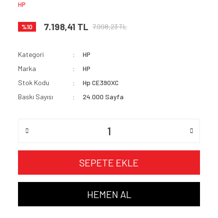
HP
7.198,41 TL
7.998,23 TL
%10
Kategori
HP
Marka
HP
Stok Kodu
Hp CE390XC
Baskı Sayısı
24.000 Sayfa
SEPETE EKLE
HEMEN AL