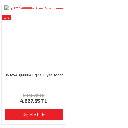
Yorum Yaz
Ürün resmi kalitesiz, bozuk veya görüntülenemiyor.
%10
Ürün açıklamasında eksik bilgiler bulunuyor.
Ürün bilgilerinde hatalar bulunuyor.
Ürün fiyatı diğer sitelerden daha pahalı.
Bu ürüne benzer farklı alternatifler olmalı.
Hp 124A-Q6000A Orjinal Siyah Toner
Gönder
5.141,72 TL
4.627,55 TL
Sepete Ekle