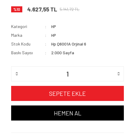
4.627,55 TL
5.141,72 TL
%10
Kategori
HP
Marka
HP
Stok Kodu
Hp Q6001A Orjinal 6
Baskı Sayısı
2.000 Sayfa
SEPETE EKLE
HEMEN AL