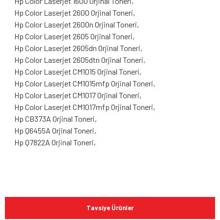
Hp Color Laserjet 1600 Orjinal Toneri,
Hp Color Laserjet 2600 Orjinal Toneri,
Hp Color Laserjet 2600n Orjinal Toneri,
Hp Color Laserjet 2605 Orjinal Toneri,
Hp Color Laserjet 2605dn Orjinal Toneri,
Hp Color Laserjet 2605dtn Orjinal Toneri,
Hp Color Laserjet CM1015 Orjinal Toneri,
Hp Color Laserjet CM1015mfp Orjinal Toneri,
Hp Color Laserjet CM1017 Orjinal Toneri,
Hp Color Laserjet CM1017mfp Orjinal Toneri,
Hp CB373A Orjinal Toneri,
Hp Q6455A Orjinal Toneri,
Hp Q7822A Orjinal Toneri,
Bu ürünün fiyat bilgisi, resim, ürün açıklamalarında ve diğer
konularda yetersiz gördüğünüz noktaları öneri formunu
Bu ürüne ilk yorumu siz yapın!
kullanarak tarafımıza iletebilirsiniz.
Tavsiye Ürünler
Görüş ve önerileriniz için teşekkür ederiz.