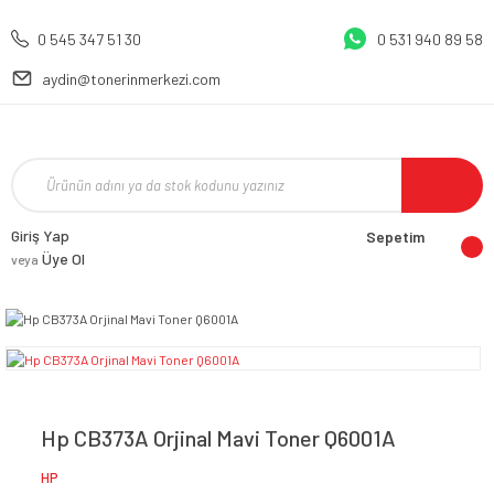
0 545 347 51 30
0 531 940 89 58
aydin@tonerinmerkezi.com
Giriş Yap
Sepetim
Üye Ol
veya
Hp CB373A Orjinal Mavi Toner Q6001A
HP