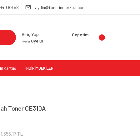
 940 89 58
aydin@tonerinmerkezi.com
Giriş Yap
Sepetim
Üye Ol
veya
il Kartuş
İNDİRİMDEKİLER
iyah Toner CE310A
1.656,17 TL