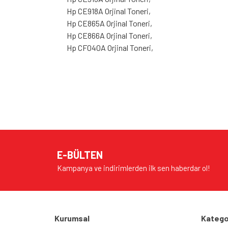
Hp CE918A Orjinal Toneri,
Hp CE865A Orjinal Toneri,
Hp CE866A Orjinal Toneri,
Hp CF040A Orjinal Toneri,
Bu ürünün fiyat bilgisi, resim, ürün açıklamalarında v
Görüş ve önerileriniz için teşekkür ederiz.
Ürün resmi kalitesiz, bozuk veya görüntülenem
Ürün açıklamasında eksik bilgiler bulunuyor.
E-BÜLTEN
Ürün bilgilerinde hatalar bulunuyor.
Kampanya ve indirimlerden ilk sen haberdar ol!
Ürün fiyatı diğer sitelerden daha pahalı.
Bu ürüne benzer farklı alternatifler olmalı.
Kurumsal
Katego