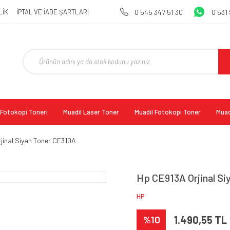
LİK
İPTAL VE İADE ŞARTLARI
0 545 347 51 30
0 531
l Fotokopi Toneri
Muadil Laser Toner
Muadil Fotokopi Toner
Muad
jinal Siyah Toner CE310A
Hp CE913A Orjinal S
HP
%10
1.490,55 TL