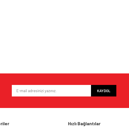
e diğer konularda yetersiz gördüğünüz noktaları öneri formunu kullanarak tarafımı
Bu ürüne ilk yorumu siz yapın!
iyor.
Yorum Yaz
KAYDOL
riler
Hızlı Bağlantılar