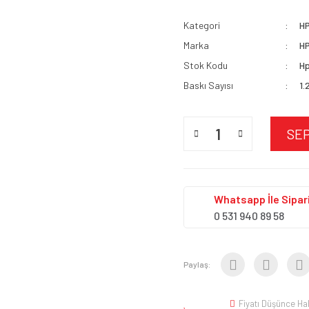
Kategori
H
Marka
H
Stok Kodu
Hp
Baskı Sayısı
1.
SE
Whatsapp İle Sipari
0 531 940 89 58
Paylaş:
Fiyatı Düşünce Ha