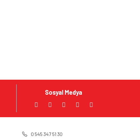
za iletebilirsiniz.
Sosyal Medya
0 545 347 51 30