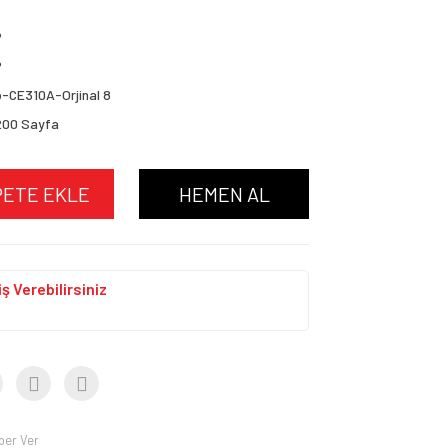
P
P
-CE310A-Orjinal 8
200 Sayfa
PETE EKLE
HEMEN AL
ş Verebilirsiniz
ber Ver