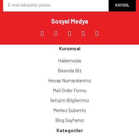
KAYDOL
Ürün fiyatı diğer sitelerden daha pahalı.
Bu ürüne benzer farklı alternatifler olmalı.
Sosyal Medya
Kurumsal
Gönder
Hakkımızda
Basında Biz
Hesap Numaralarımız
Mail Order Formu
İletişim Bilgilerimiz
Merkez Şubemiz
Blog Sayfamız
Kategoriler