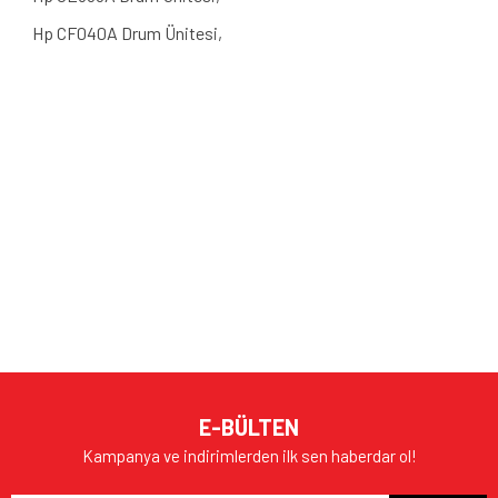
Hp CF040A Drum Ünitesi,
Bu ürünün fiyat bilgisi, resim, ürün açıklamalarında ve diğer
konularda yetersiz gördüğünüz noktaları öneri formunu
Bu ürüne ilk yorumu siz yapın!
kullanarak tarafımıza iletebilirsiniz.
Görüş ve önerileriniz için teşekkür ederiz.
Yorum Yaz
Ürün resmi kalitesiz, bozuk veya görüntülenemiyor.
E-BÜLTEN
Ürün açıklamasında eksik bilgiler bulunuyor.
Kampanya ve indirimlerden ilk sen haberdar ol!
Ürün bilgilerinde hatalar bulunuyor.