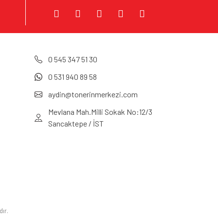
0 545 347 51 30
0 531 940 89 58
aydin@tonerinmerkezi.com
Mevlana Mah.Milli Sokak No:12/3
Sancaktepe / İST
dır.