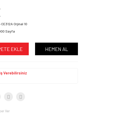
P
P
 CE312A Orjinal 10
000 Sayfa
PETE EKLE
HEMEN AL
ş Verebilirsiniz
ber Ver