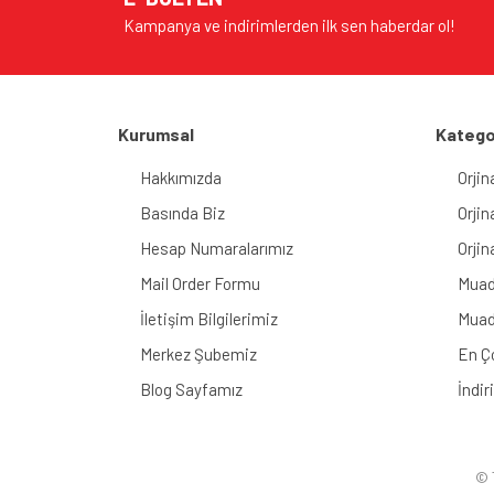
Kampanya ve indirimlerden ilk sen haberdar ol!
Kurumsal
Katego
Hakkımızda
Orjin
Basında Biz
Orjin
Hesap Numaralarımız
Orjin
Mail Order Formu
Muad
İletişim Bilgilerimiz
Muad
Merkez Şubemiz
En Ç
Blog Sayfamız
İndir
© T