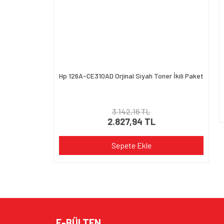
Hp 126A-CE310AD Orjinal Siyah Toner İkili Paket
3.142,16 TL
2.827,94 TL
Sepete Ekle
E-BÜLTEN