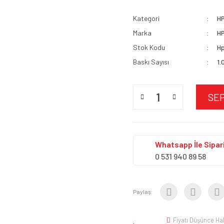
Kategori
H
Marka
H
Stok Kodu
Hp
Baskı Sayısı
1.
SE
Whatsapp İle Sipari
0 531 940 89 58
Paylaş:
Fiyatı Düşünce Ha