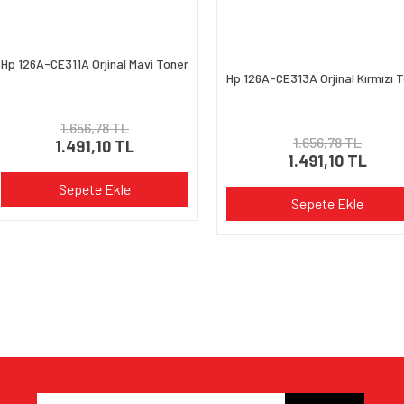
Hp 126A-CE311A Orjinal Mavi Toner
Gönder
Hp 126A-CE313A Orjinal Kırmızı 
1.656,78 TL
1.656,78 TL
1.491,10 TL
1.491,10 TL
Sepete Ekle
Sepete Ekle