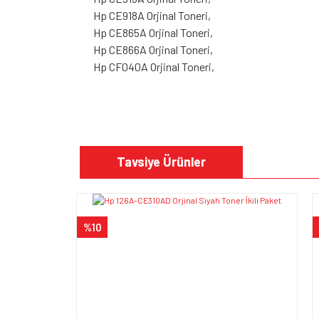
Hp CE918A Orjinal Toneri,
Hp CE865A Orjinal Toneri,
Hp CE866A Orjinal Toneri,
Hp CF040A Orjinal Toneri,
Bu ürünün fiyat bilgisi, resim, ürün açıklamalarında v
Görüş ve önerileriniz için teşekkür ederiz.
Tavsiye Ürünler
Ürün resmi kalitesiz, bozuk veya görüntülenem
Ürün açıklamasında eksik bilgiler bulunuyor.
%10
Ürün bilgilerinde hatalar bulunuyor.
Ürün fiyatı diğer sitelerden daha pahalı.
Bu ürüne benzer farklı alternatifler olmalı.