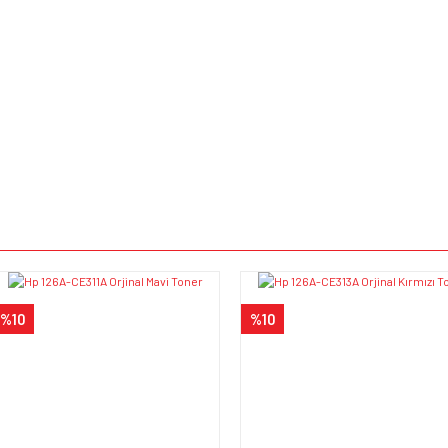
e diğer konularda yetersiz gördüğünüz noktaları öneri formunu kullanarak tarafımı
Bu ürüne ilk yorumu siz yapın!
iyor.
Yorum Yaz
%10
%10