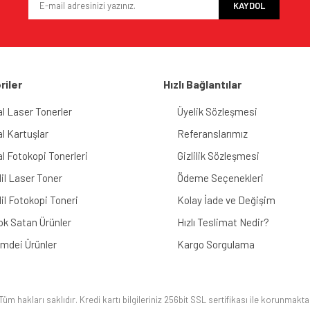
KAYDOL
riler
Hızlı Bağlantılar
al Laser Tonerler
Üyelik Sözleşmesi
al Kartuşlar
Referanslarımız
al Fotokopi Tonerleri
Gizlilik Sözleşmesi
il Laser Toner
Ödeme Seçenekleri
il Fotokopi Toneri
Kolay İade ve Değişim
ok Satan Ürünler
Hızlı Teslimat Nedir?
imdei Ürünler
Kargo Sorgulama
üm hakları saklıdır. Kredi kartı bilgileriniz 256bit SSL sertifikası ile korunmakta