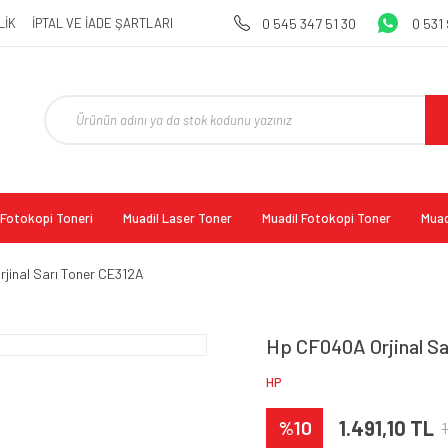
LİK
İPTAL VE İADE ŞARTLARI
0 545 347 51 30
0 531
l Fotokopi Toneri
Muadil Laser Toner
Muadil Fotokopi Toner
Muad
jinal Sarı Toner CE312A
Hp CF040A Orjinal S
HP
%10
1.491,10 TL