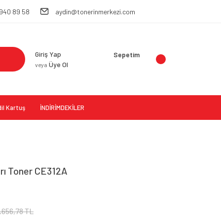
 940 89 58
aydin@tonerinmerkezi.com
Giriş Yap
Sepetim
Üye Ol
veya
il Kartuş
İNDİRİMDEKİLER
arı Toner CE312A
1.656,78 TL