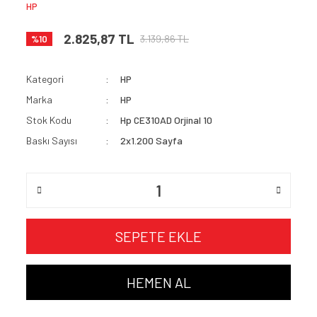
HP
2.825,87 TL
3.139,86 TL
%10
Kategori
HP
Marka
HP
Stok Kodu
Hp CE310AD Orjinal 10
Baskı Sayısı
2x1.200 Sayfa
SEPETE EKLE
HEMEN AL