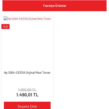
konularda yetersiz gördüğünüz noktaları öneri formunu
Bu ürüne ilk yorumu siz yapın!
kullanarak tarafımıza iletebilirsiniz.
Tavsiye Ürünler
Görüş ve önerileriniz için teşekkür ederiz.
Yorum Yaz
Ürün resmi kalitesiz, bozuk veya görüntülenemiyor.
%10
Ürün açıklamasında eksik bilgiler bulunuyor.
Ürün bilgilerinde hatalar bulunuyor.
Ürün fiyatı diğer sitelerden daha pahalı.
Bu ürüne benzer farklı alternatifler olmalı.
Hp 126A-CE311A Orjinal Mavi Toner
Gönder
1.655,56 TL
1.490,01 TL
Sepete Ekle