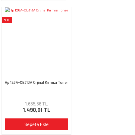
%10
Hp 126A-CE313A Orjinal Kırmızı Toner
1.655,56 TL
1.490,01 TL
Sepete Ekle