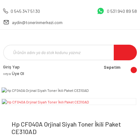
0 545 347 51 30
0 531 940 89 58
aydin@tonerinmerkezi.com
Giriş Yap
Sepetim
Üye Ol
veya
Hp CF040A Orjinal Siyah Toner İkili Paket
CE310AD