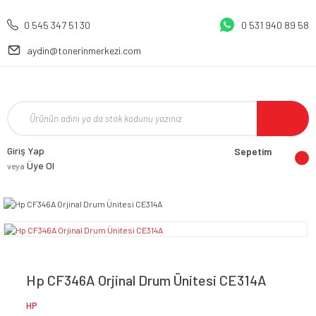
0 545 347 51 30
0 531 940 89 58
aydin@tonerinmerkezi.com
Giriş Yap
Sepetim
Üye Ol
veya
Hp CF346A Orjinal Drum Ünitesi CE314A
HP