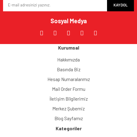
KAYDOL
Ürün fiyatı diğer sitelerden daha pahalı.
Bu ürüne benzer farklı alternatifler olmalı.
Sosyal Medya
Kurumsal
Gönder
Hakkımızda
Basında Biz
Hesap Numaralarımız
Mail Order Formu
İletişim Bilgilerimiz
Merkez Şubemiz
Blog Sayfamız
Kategoriler