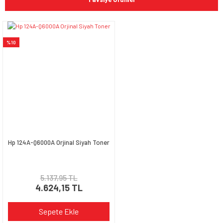
Görüş ve önerileriniz için teşekkür ederiz.
Yorum Yaz
Ürün resmi kalitesiz, bozuk veya görüntülenemiyor.
%10
Ürün açıklamasında eksik bilgiler bulunuyor.
Ürün bilgilerinde hatalar bulunuyor.
Ürün fiyatı diğer sitelerden daha pahalı.
Bu ürüne benzer farklı alternatifler olmalı.
Hp 124A-Q6000A Orjinal Siyah Toner
Gönder
5.137,95 TL
4.624,15 TL
Sepete Ekle