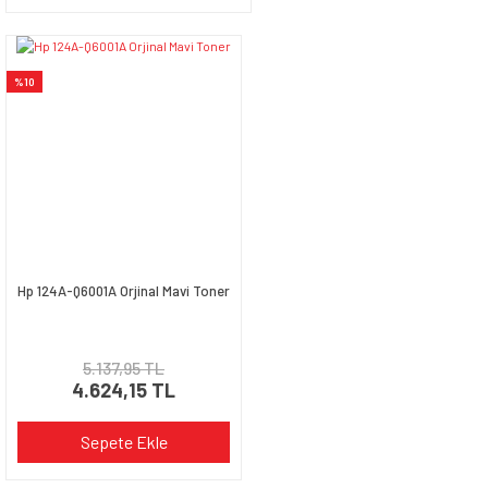
%10
Hp 124A-Q6001A Orjinal Mavi Toner
5.137,95 TL
4.624,15 TL
Sepete Ekle