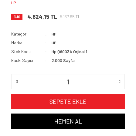
HP
4.624,15 TL
5.137,95 TL
%10
Kategori
HP
Marka
HP
Stok Kodu
Hp Q6003A Orjinal 1
Baskı Sayısı
2.000 Sayfa
SEPETE EKLE
HEMEN AL