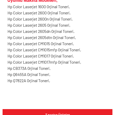
Uyumlu Makina Modelleri;
Hp Color Laserjet 1600 Orjinal Toneri,
Hp Color Laserjet 2600 Orjinal Toneri,
Hp Color Laserjet 2600n Orjinal Toneri,
Hp Color Laserjet 2605 Orjinal Toneri,
Hp Color Laserjet 2605dn Orjinal Toneri,
Hp Color Laserjet 2605dtn Orjinal Toneri,
Hp Color Laserjet CM1015 Orjinal Toneri,
Hp Color Laserjet CM1015mfp Orjinal Toneri,
Hp Color Laserjet CM1017 Orjinal Toneri,
Hp Color Laserjet CM1017mfp Orjinal Toneri,
Hp CB373A
Orjinal Toneri,
Hp Q6455A Orjinal Toneri,
Hp Q7822A Orjinal Toneri,
Bu ürünün fiyat bilgisi, resim, ürün açıklamalarında ve diğer
konularda yetersiz gördüğünüz noktaları öneri formunu
Bu ürüne ilk yorumu siz yapın!
kullanarak tarafımıza iletebilirsiniz.
Tavsiye Ürünler