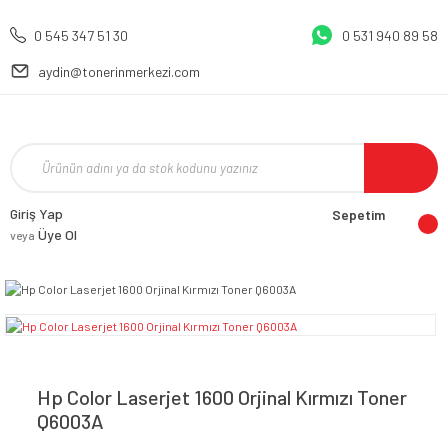
0 545 347 51 30
0 531 940 89 58
aydin@tonerinmerkezi.com
Giriş Yap
Sepetim
Üye Ol
veya
Hp Color Laserjet 1600 Orjinal Kırmızı Toner
Q6003A