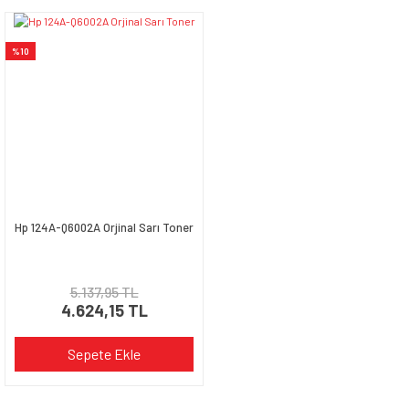
%10
Hp 124A-Q6002A Orjinal Sarı Toner
5.137,95 TL
4.624,15 TL
Sepete Ekle