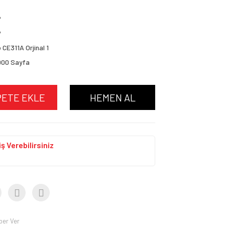
P
P
 CE311A Orjinal 1
000 Sayfa
PETE EKLE
HEMEN AL
ş Verebilirsiniz
ber Ver