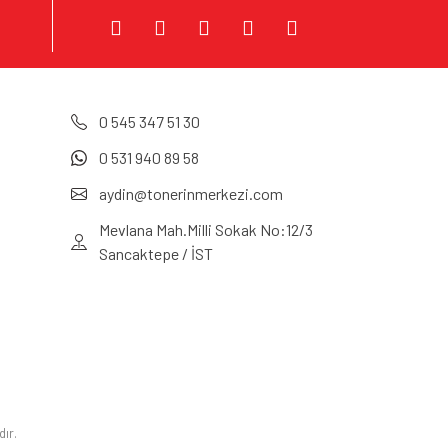
0 545 347 51 30
0 531 940 89 58
aydin@tonerinmerkezi.com
Mevlana Mah.Milli Sokak No:12/3
Sancaktepe / İST
dır.