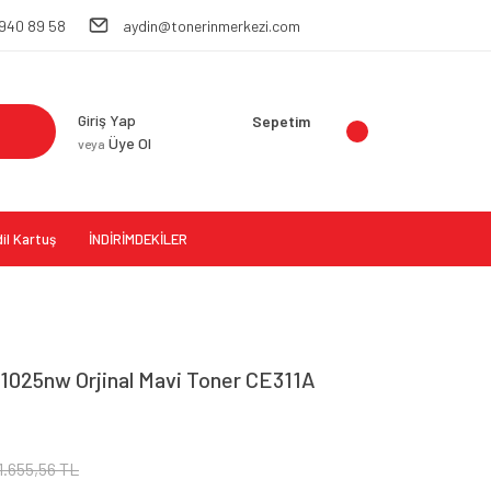
 940 89 58
aydin@tonerinmerkezi.com
Giriş Yap
Sepetim
Üye Ol
veya
il Kartuş
İNDİRİMDEKİLER
1025nw Orjinal Mavi Toner CE311A
1.655,56 TL