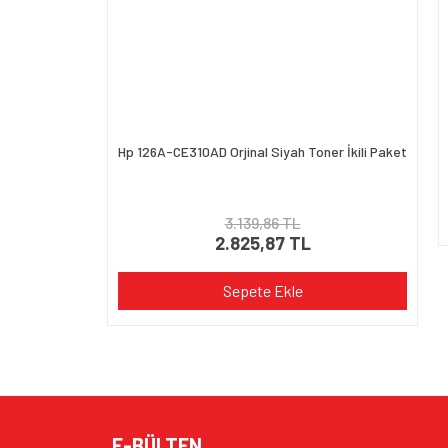
Hp 126A-CE310AD Orjinal Siyah Toner İkili Paket
3.139,86 TL
2.825,87 TL
Sepete Ekle
E-BÜLTEN