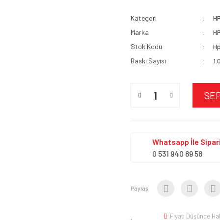
Kategori
H
Marka
H
Stok Kodu
Hp
Baskı Sayısı
1.
SE
Whatsapp İle Sipari
0 531 940 89 58
Paylaş:
Fiyatı Düşünce Ha