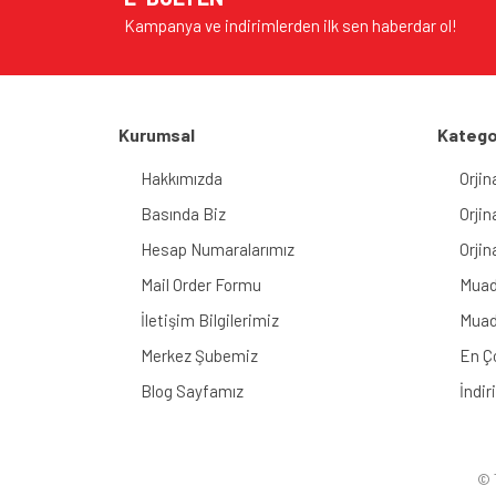
Kampanya ve indirimlerden ilk sen haberdar ol!
Kurumsal
Katego
Hakkımızda
Orjin
Basında Biz
Orjin
Hesap Numaralarımız
Orjin
Mail Order Formu
Muad
İletişim Bilgilerimiz
Muad
Merkez Şubemiz
En Ç
Blog Sayfamız
İndir
© T