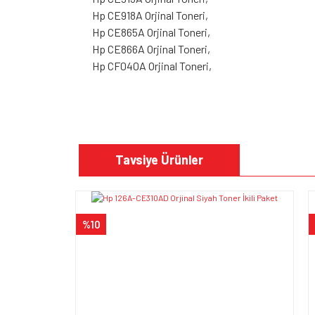
Hp CE918A Orjinal Toneri,
Hp CE865A Orjinal Toneri,
Hp CE866A Orjinal Toneri,
Hp CF040A Orjinal Toneri,
Bu ürünün fiyat bilgisi, resim, ürün açıklamalarında v
Görüş ve önerileriniz için teşekkür ederiz.
Tavsiye Ürünler
Ürün resmi kalitesiz, bozuk veya görüntülenem
Ürün açıklamasında eksik bilgiler bulunuyor.
%10
Ürün bilgilerinde hatalar bulunuyor.
Ürün fiyatı diğer sitelerden daha pahalı.
Bu ürüne benzer farklı alternatifler olmalı.