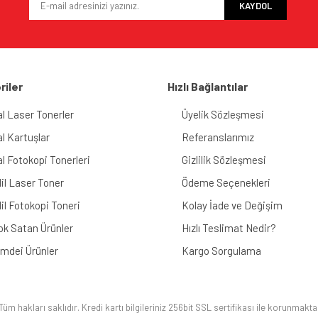
KAYDOL
riler
Hızlı Bağlantılar
al Laser Tonerler
Üyelik Sözleşmesi
al Kartuşlar
Referanslarımız
al Fotokopi Tonerleri
Gizlilik Sözleşmesi
il Laser Toner
Ödeme Seçenekleri
il Fotokopi Toneri
Kolay İade ve Değişim
ok Satan Ürünler
Hızlı Teslimat Nedir?
imdei Ürünler
Kargo Sorgulama
üm hakları saklıdır. Kredi kartı bilgileriniz 256bit SSL sertifikası ile korunmakta