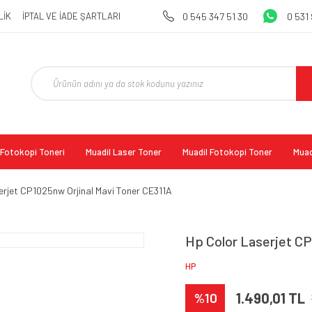
LİK
İPTAL VE İADE ŞARTLARI
0 545 347 51 30
0 531
l Fotokopi Toneri
Muadil Laser Toner
Muadil Fotokopi Toner
Muad
erjet CP1025nw Orjinal Mavi Toner CE311A
Hp Color Laserjet CP
HP
%10
1.490,01 TL