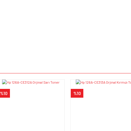
e diğer konularda yetersiz gördüğünüz noktaları öneri formunu kullanarak tarafımı
Bu ürüne ilk yorumu siz yapın!
iyor.
Yorum Yaz
%10
%10