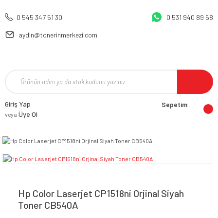
0 545 347 51 30
0 531 940 89 58
aydin@tonerinmerkezi.com
Giriş Yap
Sepetim
Üye Ol
veya
Hp Color Laserjet CP1518ni Orjinal Siyah
Toner CB540A