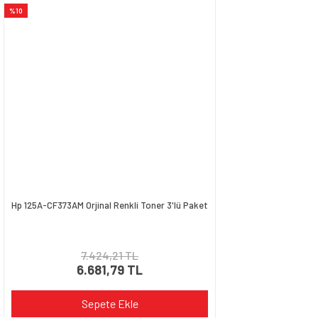
%10
Hp 125A-CF373AM Orjinal Renkli Toner 3'lü Paket
7.424,21 TL
6.681,79 TL
Sepete Ekle