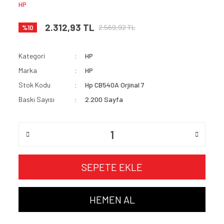
HP
2.312,93 TL
2.569,92 TL
%10
Kategori
HP
Marka
HP
Stok Kodu
Hp CB540A Orjinal 7
Baskı Sayısı
2.200 Sayfa
SEPETE EKLE
HEMEN AL