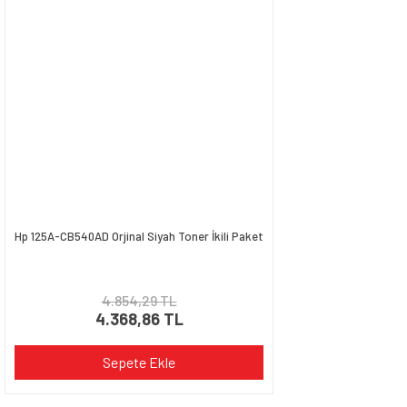
Ürün açıklamasında eksik bilgiler bulunuyor.
Ürün bilgilerinde hatalar bulunuyor.
Ürün fiyatı diğer sitelerden daha pahalı.
Bu ürüne benzer farklı alternatifler olmalı.
Gönder
Hp 125A-CB540AD Orjinal Siyah Toner İkili Paket
4.854,29 TL
4.368,86 TL
Sepete Ekle