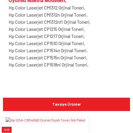
Uyumlu Makina Modelleri;
Hp Color Laserjet CM1312 Orjinal Toneri,
Hp Color Laserjet CM1312n Orjinal Toneri,
Hp Color Laserjet CM1312nfi Orjinal Toneri,
Hp Color Laserjet CP1215 Orjinal Toneri,
Hp Color Laserjet CP1217 Orjinal Toneri,
Hp Color Laserjet CP1510 Orjinal Toneri,
Hp Color Laserjet CP1514n Orjinal Toneri,
Hp Color Laserjet CP1515n Orjinal Toneri,
Hp Color Laserjet CP1518ni Orjinal Toneri,
Bu ürünün fiyat bilgisi, resim, ürün açıklamalarında ve diğer
konularda yetersiz gördüğünüz noktaları öneri formunu
Bu ürüne ilk yorumu siz yapın!
kullanarak tarafımıza iletebilirsiniz.
Tavsiye Ürünler
Görüş ve önerileriniz için teşekkür ederiz.
Yorum Yaz
Ürün resmi kalitesiz, bozuk veya görüntülenemiyor.
%10