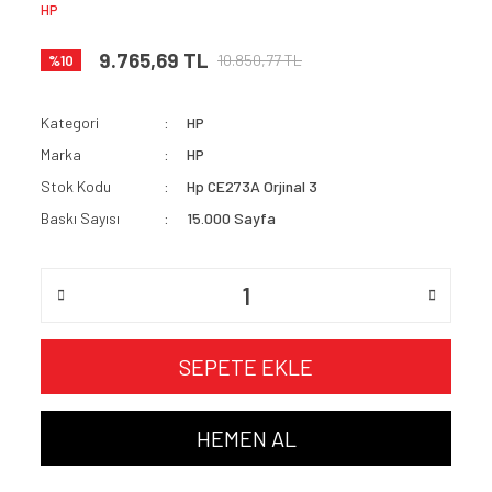
HP
9.765,69 TL
10.850,77 TL
%10
Kategori
HP
Marka
HP
Stok Kodu
Hp CE273A Orjinal 3
Baskı Sayısı
15.000 Sayfa
SEPETE EKLE
HEMEN AL