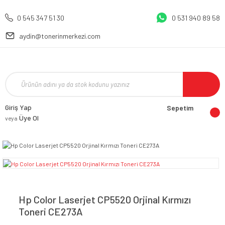
0 545 347 51 30
0 531 940 89 58
aydin@tonerinmerkezi.com
Giriş Yap
Sepetim
Üye Ol
veya
Hp Color Laserjet CP5520 Orjinal Kırmızı
Toneri CE273A