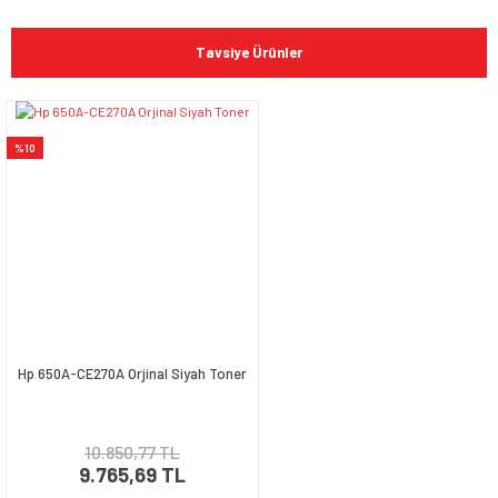
Bu ürünün fiyat bilgisi, resim, ürün açıklamalarında ve diğer
konularda yetersiz gördüğünüz noktaları öneri formunu
Bu ürüne ilk yorumu siz yapın!
kullanarak tarafımıza iletebilirsiniz.
Tavsiye Ürünler
Görüş ve önerileriniz için teşekkür ederiz.
Yorum Yaz
Ürün resmi kalitesiz, bozuk veya görüntülenemiyor.
%10
Ürün açıklamasında eksik bilgiler bulunuyor.
Ürün bilgilerinde hatalar bulunuyor.
Ürün fiyatı diğer sitelerden daha pahalı.
Bu ürüne benzer farklı alternatifler olmalı.
Hp 650A-CE270A Orjinal Siyah Toner
Gönder
10.850,77 TL
9.765,69 TL