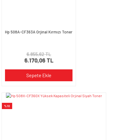
Hp 508A-CF363A Orjinal Kırmızı Toner
6.855,62 TL
6.170,06 TL
Sepete Ekle
%10