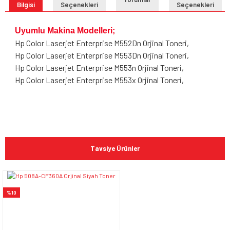
Bilgisi
Seçenekleri
Seçenekleri
Uyumlu Makina Modelleri;
Hp Color Laserjet Enterprise M552Dn Orjinal Toneri,
Hp Color Laserjet Enterprise M553Dn Orjinal Toneri,
Hp Color Laserjet Enterprise M553n Orjinal Toneri,
Hp Color Laserjet Enterprise M553x Orjinal Toneri,
Bu ürünün fiyat bilgisi, resim, ürün açıklamalarında ve diğer
konularda yetersiz gördüğünüz noktaları öneri formunu
Bu ürüne ilk yorumu siz yapın!
kullanarak tarafımıza iletebilirsiniz.
Tavsiye Ürünler
Görüş ve önerileriniz için teşekkür ederiz.
Yorum Yaz
Ürün resmi kalitesiz, bozuk veya görüntülenemiyor.
%10
Ürün açıklamasında eksik bilgiler bulunuyor.
Ürün bilgilerinde hatalar bulunuyor.