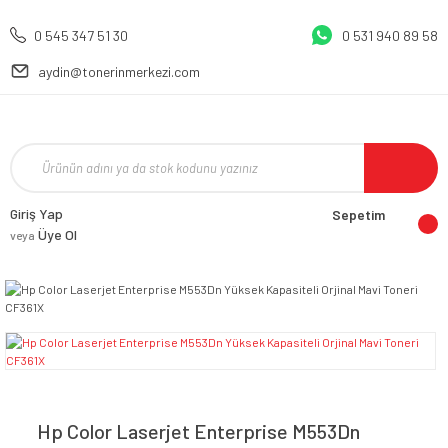
0 545 347 51 30
0 531 940 89 58
aydin@tonerinmerkezi.com
Giriş Yap
Sepetim
Üye Ol
veya
Hp Color Laserjet Enterprise M553Dn