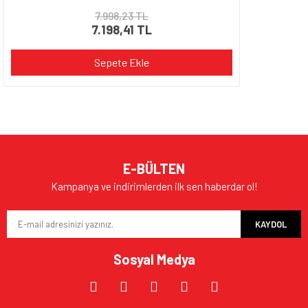
7.998,23 TL
7.198,41 TL
Sepete Ekle
E-BÜLTEN
Kampanya ve indirimlerden ilk sen haberdar ol!
KAYDOL
Sosyal Medya