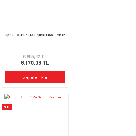
Hp 508A-CF361A Orjinal Mavi Toner
6.855,62 TL
6.170,06 TL
Sepete Ekle
%10