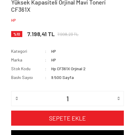
Yüksek Kapasiteli Orjinal Mavi Toneri
CF361X
HP
7.198,41 TL
7.998,23 TL
%10
Kategori
HP
Marka
HP
Stok Kodu
Hp CF361X Orjinal 2
Baskı Sayısı
9.500 Sayfa
SEPETE EKLE