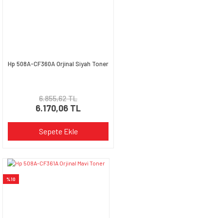
Ürün fiyatı diğer sitelerden daha pahalı.
Bu ürüne benzer farklı alternatifler olmalı.
Hp 508A-CF360A Orjinal Siyah Toner
Gönder
6.855,62 TL
6.170,06 TL
Sepete Ekle
%10