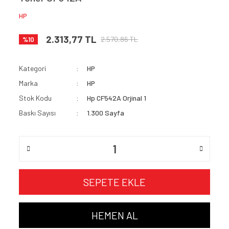
HP
2.313,77 TL
2.570,86 TL
%10
Kategori
HP
Marka
HP
Stok Kodu
Hp CF542A Orjinal 1
Baskı Sayısı
1.300 Sayfa
SEPETE EKLE
HEMEN AL