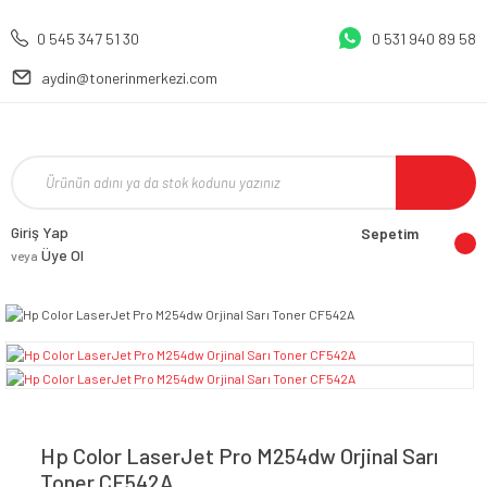
0 545 347 51 30
0 531 940 89 58
aydin@tonerinmerkezi.com
Giriş Yap
Sepetim
Üye Ol
veya
Hp Color LaserJet Pro M254dw Orjinal Sarı
Toner CF542A