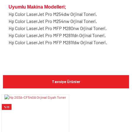
Uyumlu Makina Modelleri;
Hp Color LaserJet Pro M254dw Orjinal Toneri,
Hp Color LaserJet Pro M254nw Orjinal Toneri,
Hp Color LaserJet Pro MFP M280nw Orjinal Toneri,
Hp Color LaserJet Pro MFP M281fdn Orjinal Toneri,
Hp Color LaserJet Pro MFP M281fdw Orjinal Toneri,
Bu ürünün fiyat bilgisi, resim, ürün açıklamalarında ve diğer
konularda yetersiz gördüğünüz noktaları öneri formunu
Bu ürüne ilk yorumu siz yapın!
kullanarak tarafımıza iletebilirsiniz.
Tavsiye Ürünler
Görüş ve önerileriniz için teşekkür ederiz.
Yorum Yaz
Ürün resmi kalitesiz, bozuk veya görüntülenemiyor.
%10
Ürün açıklamasında eksik bilgiler bulunuyor.
Ürün bilgilerinde hatalar bulunuyor.
Ürün fiyatı diğer sitelerden daha pahalı.