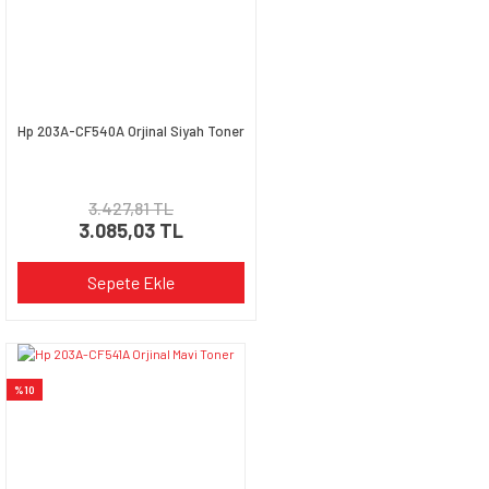
Bu ürüne benzer farklı alternatifler olmalı.
Hp 203A-CF540A Orjinal Siyah Toner
Gönder
3.427,81 TL
3.085,03 TL
Sepete Ekle
%10