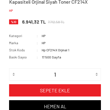
Kapasiteli Orjinal Siyah Toner CF214X
HP
6.941,32 TL
7.712,58 TL
%10
Kategori
HP
Marka
HP
Stok Kodu
Hp CF214X Orjinal 1
Baskı Sayısı
17.500 Sayfa
SEPETE EKLE
HEMEN AL