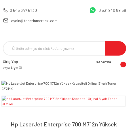
0 545 347 51 30
0 531 940 89 58
aydin@tonerinmerkezi.com
Giriş Yap
Sepetim
Üye Ol
veya
Hp LaserJet Enterprise 700 M712n Yüksek