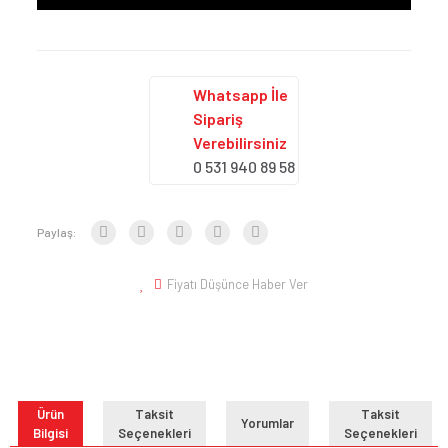
Whatsapp İle
Sipariş
Verebilirsiniz
0 531 940 89 58
Paylaş:
Fiyatı Düşünce Haber Ver
Ürün
Taksit
Taksit
Yorumlar
Bilgisi
Seçenekleri
Seçenekleri