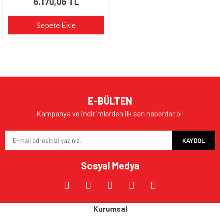
6.170,06 TL
Sepete Ekle
E-BÜLTEN
Kampanya ve indirimlerden ilk sen haberdar ol!
KAYDOL
Sosyal Medya
Kurumsal