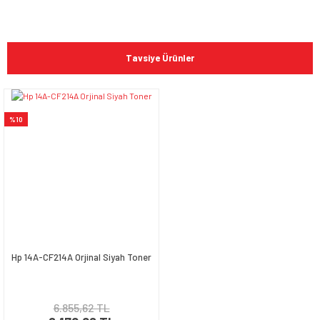
Bu ürünün fiyat bilgisi, resim, ürün açıklamalarında ve diğer
konularda yetersiz gördüğünüz noktaları öneri formunu
Bu ürüne ilk yorumu siz yapın!
kullanarak tarafımıza iletebilirsiniz.
Tavsiye Ürünler
Görüş ve önerileriniz için teşekkür ederiz.
Yorum Yaz
Ürün resmi kalitesiz, bozuk veya görüntülenemiyor.
%10
Ürün açıklamasında eksik bilgiler bulunuyor.
Ürün bilgilerinde hatalar bulunuyor.
Ürün fiyatı diğer sitelerden daha pahalı.
Bu ürüne benzer farklı alternatifler olmalı.
Hp 14A-CF214A Orjinal Siyah Toner
Gönder
6.855,62 TL