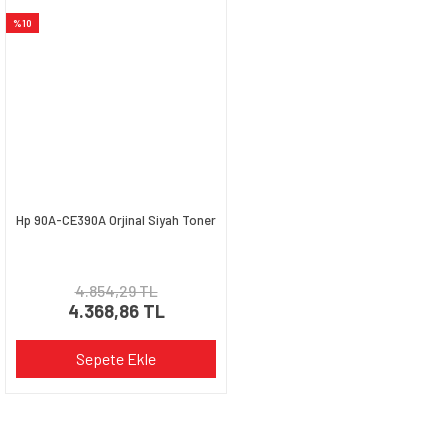
Ürün resmi kalitesiz, bozuk veya görüntülenemiyor.
%10
Ürün açıklamasında eksik bilgiler bulunuyor.
Ürün bilgilerinde hatalar bulunuyor.
Ürün fiyatı diğer sitelerden daha pahalı.
Bu ürüne benzer farklı alternatifler olmalı.
Hp 90A-CE390A Orjinal Siyah Toner
Gönder
4.854,29 TL
4.368,86 TL
Sepete Ekle