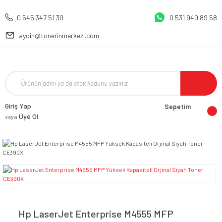
0 545 347 51 30
0 531 940 89 58
aydin@tonerinmerkezi.com
Giriş Yap
Sepetim
Üye Ol
veya
Hp LaserJet Enterprise M4555 MFP