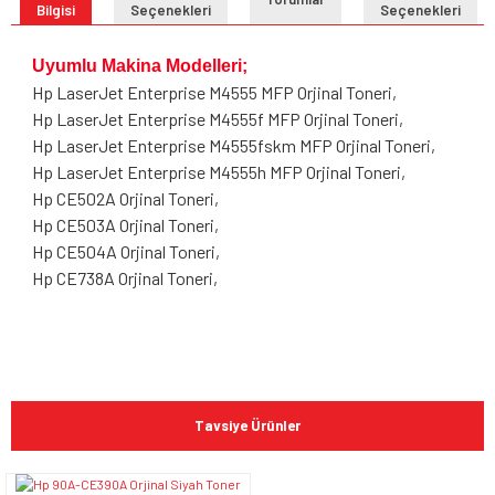
Bilgisi
Seçenekleri
Seçenekleri
Uyumlu Makina Modelleri;
Hp LaserJet Enterprise M4555 MFP Orjinal Toneri,
Hp LaserJet Enterprise M4555f MFP Orjinal Toneri,
Hp LaserJet Enterprise M4555fskm MFP Orjinal Toneri,
Hp LaserJet Enterprise M4555h MFP Orjinal Toneri,
Hp CE502A Orjinal Toneri,
Hp CE503A Orjinal Toneri,
Hp CE504A Orjinal Toneri,
Hp CE738A Orjinal Toneri,
Bu ürünün fiyat bilgisi, resim, ürün açıklamalarında ve diğer
konularda yetersiz gördüğünüz noktaları öneri formunu
Bu ürüne ilk yorumu siz yapın!
kullanarak tarafımıza iletebilirsiniz.
Tavsiye Ürünler
Görüş ve önerileriniz için teşekkür ederiz.
Yorum Yaz