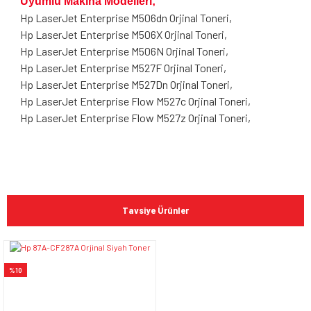
Uyumlu Makina Modelleri;
Hp LaserJet Enterprise M506dn Orjinal Toneri,
Hp LaserJet Enterprise M506X Orjinal Toneri,
Hp LaserJet Enterprise M506N Orjinal Toneri,
Hp LaserJet Enterprise M527F Orjinal Toneri,
Hp LaserJet Enterprise M527Dn Orjinal Toneri,
Hp LaserJet Enterprise Flow M527c Orjinal Toneri,
Hp LaserJet Enterprise Flow M527z Orjinal Toneri,
Bu ürünün fiyat bilgisi, resim, ürün açıklamalarında ve diğer
konularda yetersiz gördüğünüz noktaları öneri formunu
Bu ürüne ilk yorumu siz yapın!
kullanarak tarafımıza iletebilirsiniz.
Tavsiye Ürünler
Görüş ve önerileriniz için teşekkür ederiz.
Yorum Yaz
Ürün resmi kalitesiz, bozuk veya görüntülenemiyor.
%10
Ürün açıklamasında eksik bilgiler bulunuyor.
Ürün bilgilerinde hatalar bulunuyor.