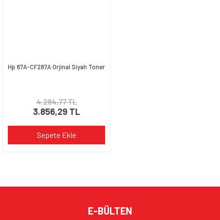
Ürün fiyatı diğer sitelerden daha pahalı.
Bu ürüne benzer farklı alternatifler olmalı.
Hp 87A-CF287A Orjinal Siyah Toner
Gönder
4.284,77 TL
3.856,29 TL
Sepete Ekle
E-BÜLTEN