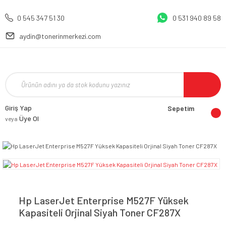
0 545 347 51 30
0 531 940 89 58
aydin@tonerinmerkezi.com
Giriş Yap
Sepetim
Üye Ol
veya
Hp LaserJet Enterprise M527F Yüksek
Kapasiteli Orjinal Siyah Toner CF287X