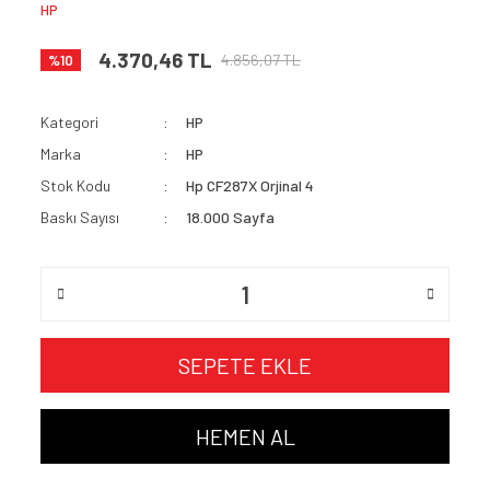
HP
4.370,46 TL
4.856,07 TL
%10
Kategori
HP
Marka
HP
Stok Kodu
Hp CF287X Orjinal 4
Baskı Sayısı
18.000 Sayfa
SEPETE EKLE
HEMEN AL