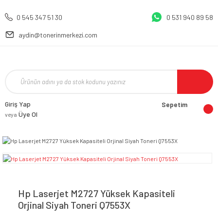
0 545 347 51 30
0 531 940 89 58
aydin@tonerinmerkezi.com
Giriş Yap
Sepetim
Üye Ol
veya
Hp Laserjet M2727 Yüksek Kapasiteli
Orjinal Siyah Toneri Q7553X