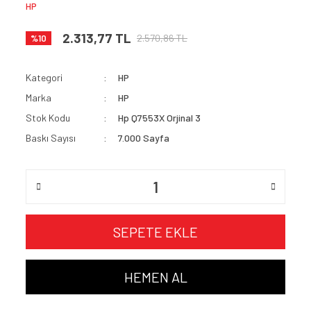
HP
2.313,77 TL
2.570,86 TL
%10
Kategori
HP
Marka
HP
Stok Kodu
Hp Q7553X Orjinal 3
Baskı Sayısı
7.000 Sayfa
SEPETE EKLE
HEMEN AL