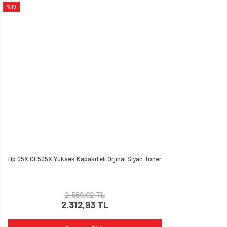
%10
Ürün açıklamasında eksik bilgiler bulunuyor.
Ürün bilgilerinde hatalar bulunuyor.
Ürün fiyatı diğer sitelerden daha pahalı.
Bu ürüne benzer farklı alternatifler olmalı.
Gönder
Hp 05X CE505X Yüksek Kapasiteli Orjinal Siyah Toner
2.569,92 TL
2.312,93 TL