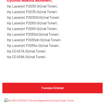
Uyumlu Makina Modelleri;
Hp Laserjet P2030
Orjinal Toneri,
Hp Laserjet P2035
Orjinal Toneri,
Hp Laserjet P2035N
Orjinal Toneri,
Hp Laserjet P2050 Orjinal Toneri,
Hp Laserjet P2055 Orjinal Toneri,
Hp Laserjet P2055d Orjinal Toneri,
Hp Laserjet P2055dn Orjinal Toneri,
Hp Laserjet P2055x Orjinal Toneri,
Hp CE457A Orjinal Toneri,
Hp CE459A Orjinal Toneri,
Bu ürünün fiyat bilgisi, resim, ürün açıklamalarında ve diğer
konularda yetersiz gördüğünüz noktaları öneri formunu
Bu ürüne ilk yorumu siz yapın!
kullanarak tarafımıza iletebilirsiniz.
Tavsiye Ürünler
Görüş ve önerileriniz için teşekkür ederiz.
Yorum Yaz
Ürün resmi kalitesiz, bozuk veya görüntülenemiyor.