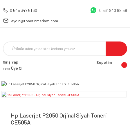
0 545 347 51 30
0 531 940 89 58
aydin@tonerinmerkezi.com
Giriş Yap
Sepetim
Üye Ol
veya
Hp Laserjet P2050 Orjinal Siyah Toneri
CE505A