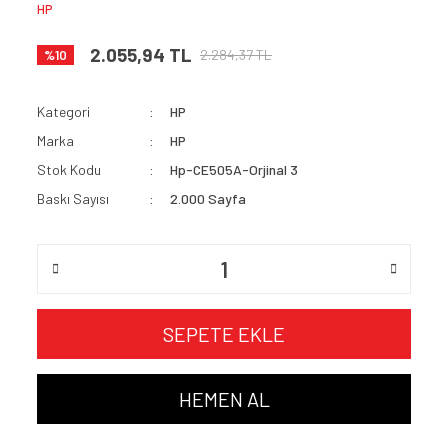
HP
2.055,94 TL
2.284,37 TL
%10
Kategori
HP
Marka
HP
Stok Kodu
Hp-CE505A-Orjinal 3
Baskı Sayısı
2.000 Sayfa
SEPETE EKLE
HEMEN AL