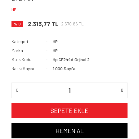
HP
2.313,77 TL
2.570,86 TL
%10
Kategori
HP
Marka
HP
Stok Kodu
Hp CF244A Orjinal 2
Baskı Sayısı
1.000 Sayfa
SEPETE EKLE
HEMEN AL