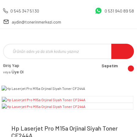
0 545 347 51 30
0 531 940 89 58
aydin@tonerinmerkezi.com
Giriş Yap
Sepetim
Üye Ol
veya
Hp Laserjet Pro M15a Orjinal Siyah Toner
CF244A