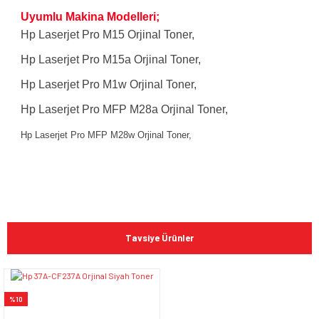
Uyumlu Makina Modelleri;
Hp Laserjet Pro M15 Orjinal Toner,
Hp Laserjet Pro M15a Orjinal Toner,
Hp Laserjet Pro M1w Orjinal Toner,
Hp Laserjet Pro MFP M28a Orjinal Toner,
Hp Laserjet Pro MFP M28w Orjinal Toner,
Bu ürünün fiyat bilgisi, resim, ürün açıklamalarında ve diğer
konularda yetersiz gördüğünüz noktaları öneri formunu
Bu ürüne ilk yorumu siz yapın!
kullanarak tarafımıza iletebilirsiniz.
Tavsiye Ürünler
Görüş ve önerileriniz için teşekkür ederiz.
Yorum Yaz
Ürün resmi kalitesiz, bozuk veya görüntülenemiyor.
%10
Ürün açıklamasında eksik bilgiler bulunuyor.