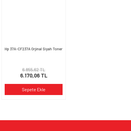
Ürün bilgilerinde hatalar bulunuyor.
Ürün fiyatı diğer sitelerden daha pahalı.
Bu ürüne benzer farklı alternatifler olmalı.
Hp 37A-CF237A Orjinal Siyah Toner
Gönder
6.855,62 TL
6.170,06 TL
Sepete Ekle