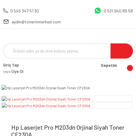
0 545 347 51 30
0 531 940 89 58
aydin@tonerinmerkezi.com
Giriş Yap
Sepetim
Üye Ol
veya
Hp Laserjet Pro M203dn Orjinal Siyah Toner
CF230A