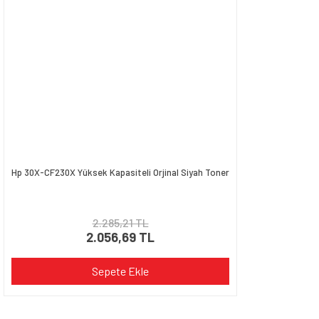
Ürün fiyatı diğer sitelerden daha pahalı.
Bu ürüne benzer farklı alternatifler olmalı.
Gönder
Hp 30X-CF230X Yüksek Kapasiteli Orjinal Siyah Toner
2.285,21 TL
2.056,69 TL
Sepete Ekle