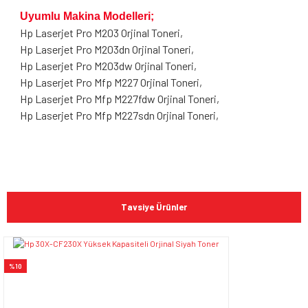
Uyumlu Makina Modelleri;
Hp Laserjet Pro M203 Orjinal Toneri,
Hp Laserjet Pro M203dn Orjinal Toneri,
Hp Laserjet Pro M203dw Orjinal Toneri,
Hp Laserjet Pro Mfp M227 Orjinal Toneri,
Hp Laserjet Pro Mfp M227fdw Orjinal Toneri,
Hp Laserjet Pro Mfp M227sdn Orjinal Toneri,
Bu ürünün fiyat bilgisi, resim, ürün açıklamalarında ve diğer
konularda yetersiz gördüğünüz noktaları öneri formunu
Bu ürüne ilk yorumu siz yapın!
kullanarak tarafımıza iletebilirsiniz.
Tavsiye Ürünler
Görüş ve önerileriniz için teşekkür ederiz.
Yorum Yaz
Ürün resmi kalitesiz, bozuk veya görüntülenemiyor.
%10
Ürün açıklamasında eksik bilgiler bulunuyor.
Ürün bilgilerinde hatalar bulunuyor.