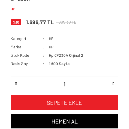
HP
1.696,77 TL
1.885,30 TL
%10
Kategori
HP
Marka
HP
Stok Kodu
Hp CF230A Orjinal 2
Baskı Sayısı
1.600 Sayfa
SEPETE EKLE
HEMEN AL