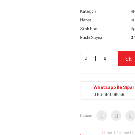
Kategori
H
Marka
H
Stok Kodu
Hp
Baskı Sayısı
3.
SE
Whatsapp İle Sipari
0 531 940 89 58
Paylaş:
Fiyatı Düşünce Ha