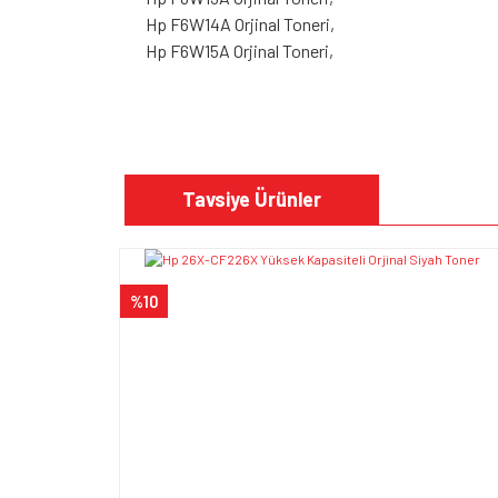
Hp F6W14A Orjinal Toneri,
Hp F6W15A Orjinal Toneri,
Bu ürünün fiyat bilgisi, resim, ürün açıklamalarında v
Görüş ve önerileriniz için teşekkür ederiz.
Tavsiye Ürünler
Ürün resmi kalitesiz, bozuk veya görüntülenem
Ürün açıklamasında eksik bilgiler bulunuyor.
%10
Ürün bilgilerinde hatalar bulunuyor.
Ürün fiyatı diğer sitelerden daha pahalı.
Bu ürüne benzer farklı alternatifler olmalı.