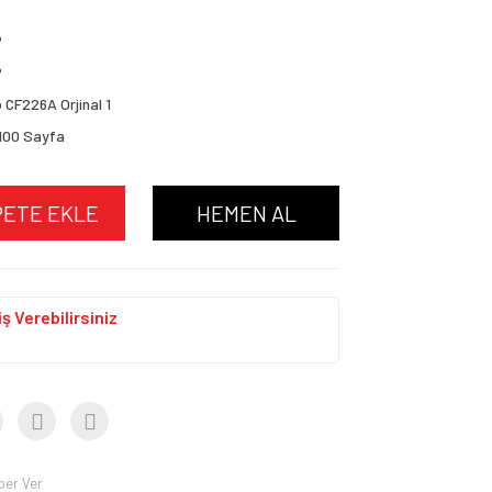
P
P
 CF226A Orjinal 1
100 Sayfa
PETE EKLE
HEMEN AL
ş Verebilirsiniz
ber Ver