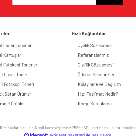
riler
Hızlı Bağlantılar
al Laser Tonerler
Üyelik Sözleşmesi
al Kartuşlar
Referanslarımız
al Fotokopi Tonerleri
Gizlilik Sözleşmesi
il Laser Toner
Ödeme Seçenekleri
il Fotokopi Toneri
Kolay İade ve Değişim
ok Satan Ürünler
Hızlı Teslimat Nedir?
imdei Ürünler
Kargo Sorgulama
üm hakları saklıdır. Kredi kartı bilgileriniz 256bit SSL sertifikası ile korunmakta
ile
ideasoft
e-