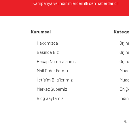
Kampanya ve indirimlerden ilk sen haberdar ol!
Kurumsal
Katego
Hakkımızda
Orjin
Basında Biz
Orjin
Hesap Numaralarımız
Orjin
Mail Order Formu
Muad
İletişim Bilgilerimiz
Muad
Merkez Şubemiz
En Ç
Blog Sayfamız
İndir
© T