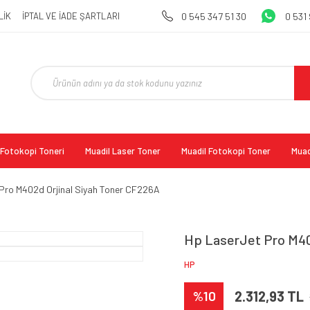
LİK
İPTAL VE İADE ŞARTLARI
0 545 347 51 30
0 531
l Fotokopi Toneri
Muadil Laser Toner
Muadil Fotokopi Toner
Muad
Pro M402d Orjinal Siyah Toner CF226A
Hp LaserJet Pro M40
HP
%10
2.312,93 TL