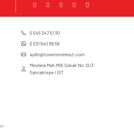
0 545 347 51 30
0 531 940 89 58
aydin@tonerinmerkezi.com
Mevlana Mah.Milli Sokak No:12/3
Sancaktepe / İST
dır.