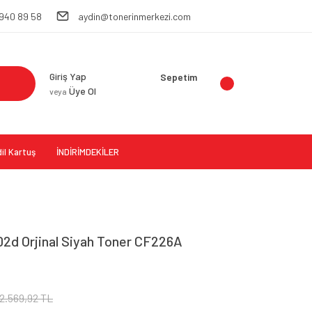
 940 89 58
aydin@tonerinmerkezi.com
Giriş Yap
Sepetim
Üye Ol
veya
il Kartuş
İNDİRİMDEKİLER
2d Orjinal Siyah Toner CF226A
2.569,92 TL