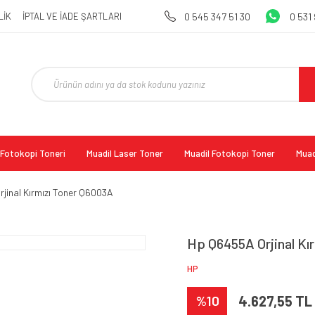
LİK
İPTAL VE İADE ŞARTLARI
0 545 347 51 30
0 531
l Fotokopi Toneri
Muadil Laser Toner
Muadil Fotokopi Toner
Muad
jinal Kırmızı Toner Q6003A
Hp Q6455A Orjinal Kı
HP
%10
4.627,55 TL