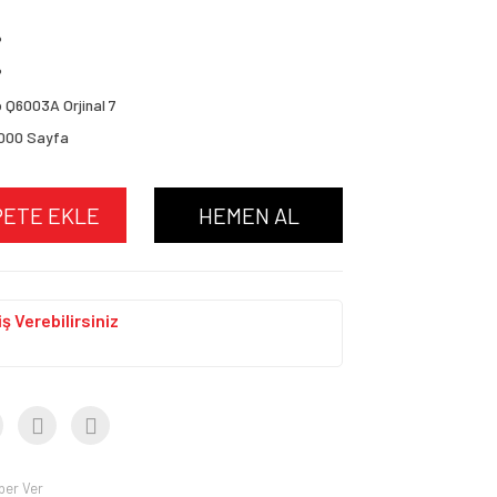
P
P
 Q6003A Orjinal 7
.000 Sayfa
PETE EKLE
HEMEN AL
ş Verebilirsiniz
ber Ver