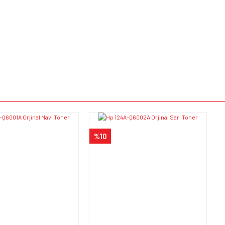
e diğer konularda yetersiz gördüğünüz noktaları öneri formunu kullanarak tarafımı
Bu ürüne ilk yorumu siz yapın!
iyor.
Yorum Yaz
%10