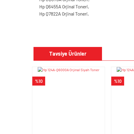
Hp Q6455A Orjinal Toneri,
Hp Q7822A Orjinal Toneri,
Bu ürünün fiyat bilgisi, resim, ürün açıklamalarında v
Görüş ve önerileriniz için teşekkür ederiz.
Tavsiye Ürünler
Ürün resmi kalitesiz, bozuk veya görüntülenem
Ürün açıklamasında eksik bilgiler bulunuyor.
%10
%10
Ürün bilgilerinde hatalar bulunuyor.
Ürün fiyatı diğer sitelerden daha pahalı.
Bu ürüne benzer farklı alternatifler olmalı.