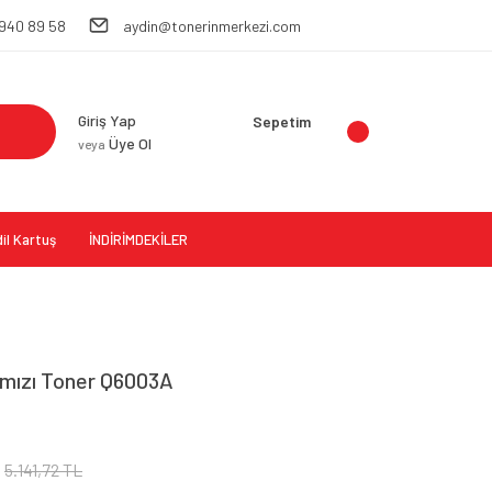
 940 89 58
aydin@tonerinmerkezi.com
Giriş Yap
Sepetim
Üye Ol
veya
il Kartuş
İNDİRİMDEKİLER
rmızı Toner Q6003A
5.141,72 TL