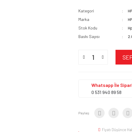
Kategori
H
Marka
H
Stok Kodu
Hp
Baskı Sayısı
2
SE
Whatsapp İle Sipari
0 531 940 89 58
Paylaş:
Fiyatı Düşünce Ha