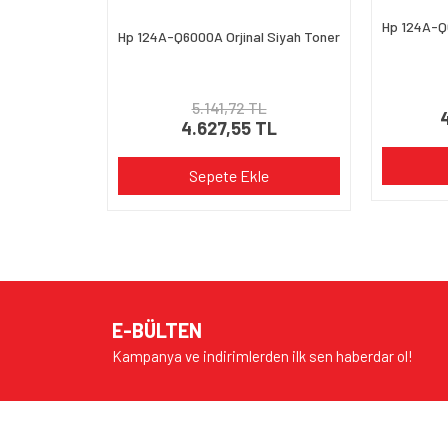
Hp 124A-Q6
Hp 124A-Q6000A Orjinal Siyah Toner
5.141,72 TL
4.627,55 TL
Sepete Ekle
E-BÜLTEN
Kampanya ve indirimlerden ilk sen haberdar ol!