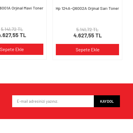
Gönder
001A Orjinal Mavi Toner
Hp 124A-Q6002A Orjinal Sarı Toner
5.141,72 TL
5.141,72 TL
4.627,55 TL
4.627,55 TL
Sepete Ekle
Sepete Ekle
KAYDOL