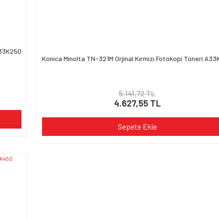
A33K250
Konica Minolta TN-321M Orjinal Kırmızı Fotokopi Toneri A3
5.141,72 TL
4.627,55 TL
Sepete Ekle