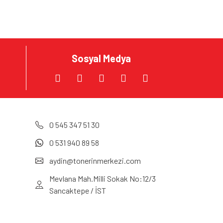
Sosyal Medya
0 545 347 51 30
0 531 940 89 58
aydin@tonerinmerkezi.com
Mevlana Mah.Milli Sokak No:12/3
Sancaktepe / İST