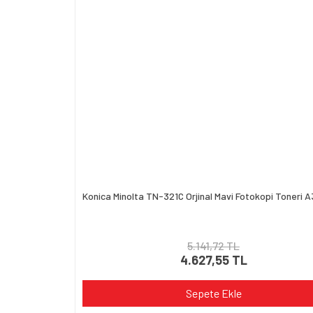
Konica Minolta TN-321C Orjinal Mavi Fotokopi Toneri
5.141,72 TL
4.627,55 TL
Sepete Ekle