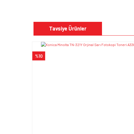
Bu ürünün fiyat bilgisi, resim, ürün açıklamalarında v
Görüş ve önerileriniz için teşekkür ederiz.
Tavsiye Ürünler
Ürün resmi kalitesiz, bozuk veya görüntülenem
Ürün açıklamasında eksik bilgiler bulunuyor.
%10
Ürün bilgilerinde hatalar bulunuyor.
Ürün fiyatı diğer sitelerden daha pahalı.
Bu ürüne benzer farklı alternatifler olmalı.