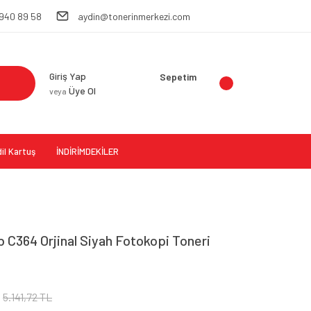
 940 89 58
aydin@tonerinmerkezi.com
Giriş Yap
Sepetim
Üye Ol
veya
il Kartuş
İNDİRİMDEKİLER
 C364 Orjinal Siyah Fotokopi Toneri
5.141,72 TL