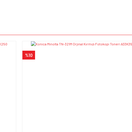
e diğer konularda yetersiz gördüğünüz noktaları öneri formunu kullanarak tarafımı
Bu ürüne ilk yorumu siz yapın!
iyor.
Yorum Yaz
%10
Gönder