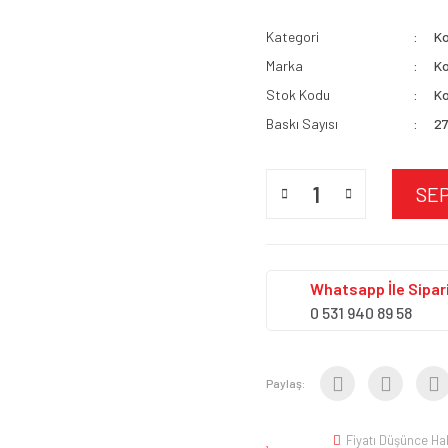
Kategori
Ko
Marka
Ko
Stok Kodu
Ko
Baskı Sayısı
27
SE
Whatsapp İle Sipari
0 531 940 89 58
Paylaş:
Fiyatı Düşünce Ha