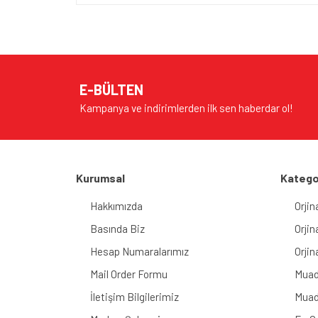
E-BÜLTEN
Kampanya ve indirimlerden ilk sen haberdar ol!
Kurumsal
Katego
Hakkımızda
Orjin
Basında Biz
Orjin
Hesap Numaralarımız
Orjin
Mail Order Formu
Muad
İletişim Bilgilerimiz
Muad