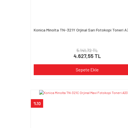
Konica Minolta TN-321Y Orjinal Sarı Fotokopi Toneri 
5.141,72 TL
4.627,55 TL
Sepete Ekle
%10