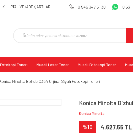
LİK
İPTAL VE İADE ŞARTLARI
0 545 347 51 30
0 531
l Fotokopi Toneri
Muadil Laser Toner
Muadil Fotokopi Toner
Muad
Konica Minolta Bizhub C364 Orjinal Siyah Fotokopi Toneri
Konica Minolta Bizhub
Konica Minolta
%10
4.627,55 TL