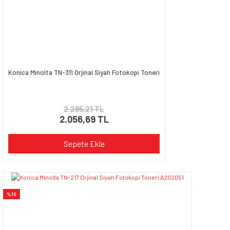
Konica Minolta TN-311 Orjinal Siyah Fotokopi Toneri
2.285,21 TL
2.056,69 TL
Sepete Ekle
%10