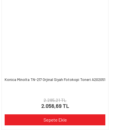
Konica Minolta TN-217 Orjinal Siyah Fotokopi Toneri A202051
2.285,21 TL
2.056,69 TL
Sepete Ekle