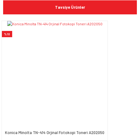
konularda yetersiz gördüğünüz noktaları öneri formunu
Bu ürüne ilk yorumu siz yapın!
kullanarak tarafımıza iletebilirsiniz.
Tavsiye Ürünler
Görüş ve önerileriniz için teşekkür ederiz.
Yorum Yaz
Ürün resmi kalitesiz, bozuk veya görüntülenemiyor.
%10
Ürün açıklamasında eksik bilgiler bulunuyor.
Ürün bilgilerinde hatalar bulunuyor.
Ürün fiyatı diğer sitelerden daha pahalı.
Bu ürüne benzer farklı alternatifler olmalı.
Gönder
Konica Minolta TN-414 Orjinal Fotokopi Toneri A202050