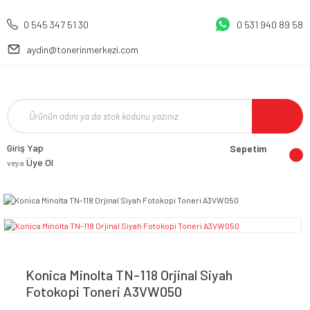
0 545 347 51 30
0 531 940 89 58
aydin@tonerinmerkezi.com
Giriş Yap
Sepetim
Üye Ol
veya
Konica Minolta TN-118 Orjinal Siyah
Fotokopi Toneri A3VW050